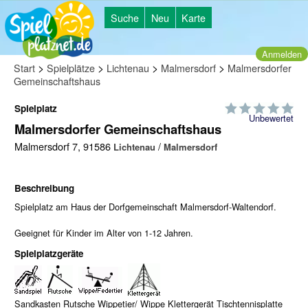
Suche
Neu
Karte
Anmelden
>
>
>
>
Start
Spielplätze
Lichtenau
Malmersdorf
Malmersdorfer
Gemeinschaftshaus
Spielplatz
Unbewertet
Malmersdorfer Gemeinschaftshaus
Malmersdorf 7, 91586
/
Lichtenau
Malmersdorf
Beschreibung
Spielplatz am Haus der Dorfgemeinschaft Malmersdorf-Waltendorf.
Geeignet für Kinder im Alter von 1-12 Jahren.
Spielplatzgeräte
Sandkasten Rutsche Wippetier/ Wippe Klettergerät Tischtennisplatte