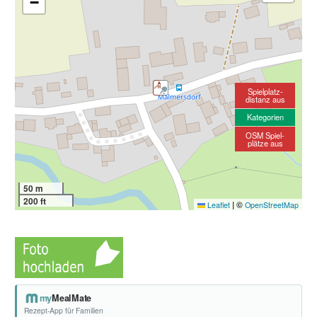
−
Spielplatz-
distanz aus
Kategorien
OSM Spiel-
plätze aus
50 m
200 ft
|
©
Leaflet
OpenStreetMap
my
MealMate
Rezept-App für Familien