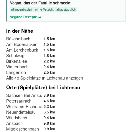
Vegan, das der Familie schmeckt
pflanzenbasiert
ohne Verzicht
alltagstauglich
Vegane Rezepte →
In der Nähe
Büschelbach
1.5 km
Am Bodenacker
1.5 km
Am Lerchenbuck
1.5 km
Schulweg
1.8 km
Birkenallee
2.2 km
Wattenbach
2.4 km
Langenloh
2.5 km
Alle 48 Spielplätze in Lichtenau anzeigen
Orte (Spielplätze) bei Lichtenau
Sachsen Bei Ansbach
3.9 km
Petersaurach
4.6 km
Wolframs-Eschenbach
6.3 km
Neuendettelsau
6.5 km
Windsbach
9.4 km
Ansbach
9.8 km
Mitteleschenbach
9.8 km