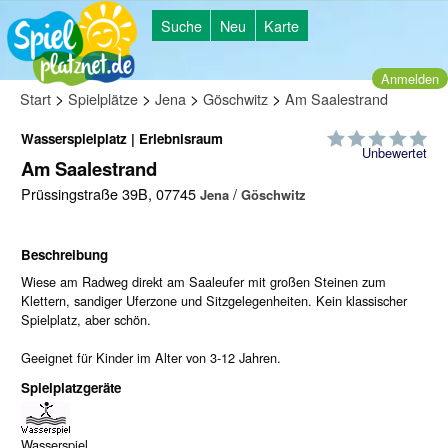
Suche
Neu
Karte
Anmelden
>
>
>
>
Start
Spielplätze
Jena
Göschwitz
Am Saalestrand
Wasserspielplatz | Erlebnisraum
Unbewertet
Am Saalestrand
Prüssingstraße 39B, 07745
/
Jena
Göschwitz
Beschreibung
Wiese am Radweg direkt am Saaleufer mit großen Steinen zum
Klettern, sandiger Uferzone und Sitzgelegenheiten. Kein klassischer
Spielplatz, aber schön.
Geeignet für Kinder im Alter von 3-12 Jahren.
Spielplatzgeräte
Wasserspiel