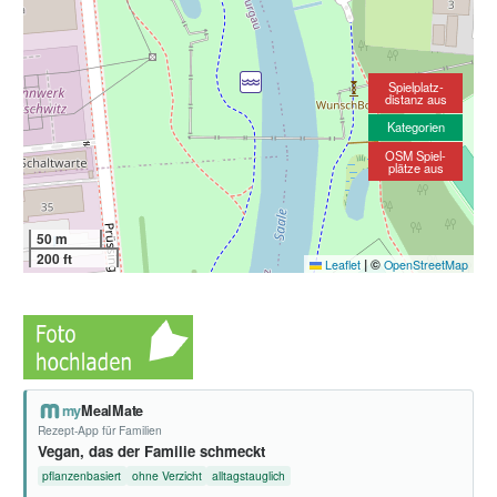
Spielplatz-
distanz aus
Kategorien
OSM Spiel-
plätze aus
50 m
200 ft
|
©
Leaflet
OpenStreetMap
my
MealMate
Rezept-App für Familien
Vegan, das der Familie schmeckt
pflanzenbasiert
ohne Verzicht
alltagstauglich