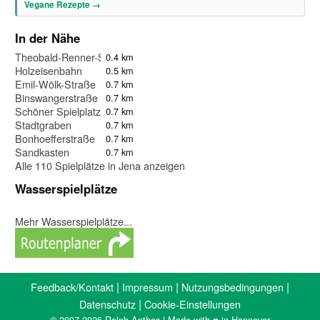
Vegane Rezepte →
In der Nähe
Theobald-Renner-Straße
0.4 km
Holzeisenbahn
0.5 km
Emil-Wölk-Straße
0.7 km
Binswangerstraße
0.7 km
Schöner Spielplatz
0.7 km
Stadtgraben
0.7 km
Bonhoefferstraße
0.7 km
Sandkasten
0.7 km
Alle 110 Spielplätze in Jena anzeigen
Wasserspielplätze
Mehr Wasserspielplätze...
|
|
|
Feedback/Kontakt
Impressum
Nutzungsbedingungen
|
Datenschutz
Cookie-Einstellungen
© 2007-2026 Ralph Anthes | Made with ♥ in Hannover