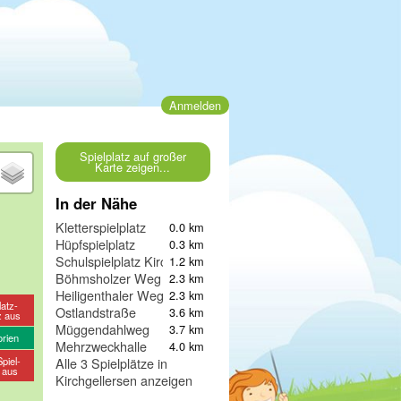
Anmelden
Spielplatz auf großer
Karte zeigen...
In der Nähe
Kletterspielplatz
0.0 km
Hüpfspielplatz
0.3 km
Schulspielplatz Kirchgellersen
1.2 km
Böhmsholzer Weg
2.3 km
Heiligenthaler Weg
2.3 km
latz-
Ostlandstraße
3.6 km
z aus
Müggendahlweg
3.7 km
orien
Mehrzweckhalle
4.0 km
piel-
Alle 3 Spielplätze in
e aus
Kirchgellersen anzeigen