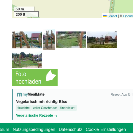
50 m
200 ft
|
©
Leaflet
OpenS
my
MealMate
Rezept-App für 
Vegetarisch mit richtig Biss
fleischfrei
voller Geschmack
kinderleicht
Vegetarische Rezepte →
|
|
|
ssum
Nutzungsbedingungen
Datenschutz
Cookie-Einstellungen