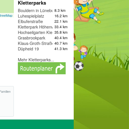
Kletterparks
Bouldern in Lüneburg
8.3 km
Luhespielplatz
16.2 km
treetMap
Elbuferstraße
22.1 km
Kletterpark Höhenweg Arena
33.4 km
Hochseilgarten Kiekeberg
35.8 km
Grasbrookpark
40.4 km
Klaus-Groth-Straße
40.7 km
Düpheid 19
41.3 km
Mehr Kletterparks...
Familien