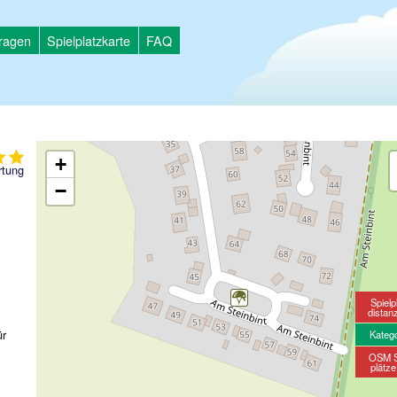
tragen
Spielplatzkarte
FAQ
+
tung
−
Spielp
distan
ür
Kateg
OSM S
plätz