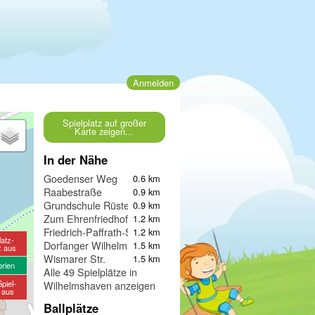
Anmelden
Spielplatz auf großer
Karte zeigen...
In der Nähe
Goedenser Weg
0.6 km
Raabestraße
0.9 km
Grundschule Rüstersiel
0.9 km
Zum Ehrenfriedhof
1.2 km
Friedrich-Paffrath-Straße
1.2 km
latz-
Dorfanger Wilhelmshaven
1.5 km
z aus
Wismarer Str.
1.5 km
orien
Alle 49 Spielplätze in
piel-
Wilhelmshaven anzeigen
e aus
Ballplätze