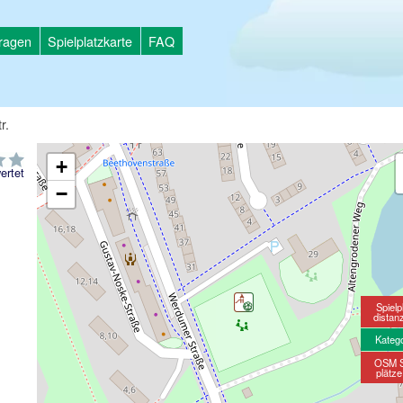
tragen
Spielplatzkarte
FAQ
r.
+
ertet
−
Spielp
distan
Kateg
OSM S
plätz