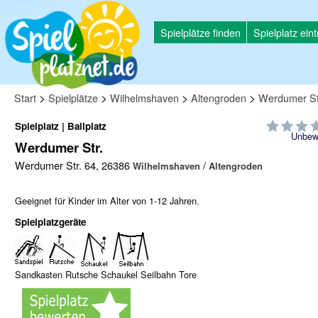
Spielplätze finden
Spielplatz ein
>
>
>
>
Start
Spielplätze
Wilhelmshaven
Altengroden
Werdumer St
Spielplatz | Ballplatz
Unbew
Werdumer Str.
Werdumer Str. 64, 26386
/
Wilhelmshaven
Altengroden
Geeignet für Kinder im Alter von 1-12 Jahren.
Spielplatzgeräte
Sandkasten Rutsche Schaukel Seilbahn Tore