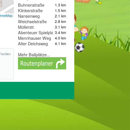
Buhnenstraße
1.3 km
Klinkerstraße
1.5 km
Nansenweg
2.1 km
treetMap
Weichselstraße
2.8 km
Müllerstr.
3.1 km
Abenteuer Spielplatz
3.4 km
Mennhauser Weg
4.0 km
Alter Deichsweg
4.1 km
Mehr Ballplätze...
Familien