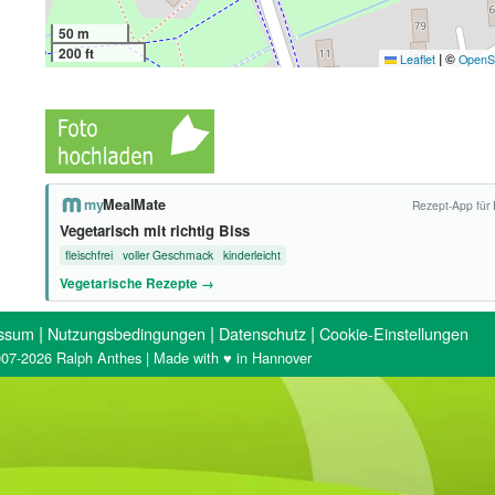
50 m
200 ft
|
©
Leaflet
OpenS
my
MealMate
Rezept-App für 
Vegetarisch mit richtig Biss
fleischfrei
voller Geschmack
kinderleicht
Vegetarische Rezepte →
|
|
|
ssum
Nutzungsbedingungen
Datenschutz
Cookie-Einstellungen
07-2026 Ralph Anthes | Made with ♥ in Hannover