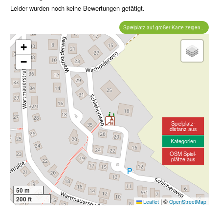
Leider wurden noch keine Bewertungen getätigt.
Spielplatz auf großer Karte zeigen...
+
−
Spielplatz-
distanz aus
Kategorien
OSM Spiel-
plätze aus
50 m
200 ft
|
©
Leaflet
OpenStreetMap