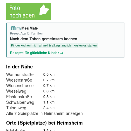
my
MealMate
Rezept-App für Familien
Nach dem Toben gemeinsam kochen
Kinder kochen mit
schnell & alltagstauglich
kostenlos starten
Rezepte für glückliche Kinder →
In der Nähe
Wannenstraße
0.5 km
Wiesenstraße
0.7 km
Wiesenstrasse
0.7 km
Wieselweg
0.8 km
Fichtenstraße
0.8 km
Schwalbenweg
1.1 km
Tulpenweg
2.4 km
Alle 7 Spielplätze in Heimsheim anzeigen
Orte (Spielplätze) bei Heimsheim
Friolzheim
3.5 km