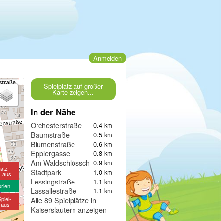
Anmelden
Spielplatz auf großer
Karte zeigen...
In der Nähe
Orchesterstraße
0.4 km
Baumstraße
0.5 km
Blumenstraße
0.6 km
Epplergasse
0.8 km
Am Waldschlösschen
0.9 km
latz-
Stadtpark
1.0 km
z aus
Lessingstraße
1.1 km
orien
Lassallestraße
1.1 km
piel-
Alle 89 Spielplätze in
e aus
Kaiserslautern anzeigen