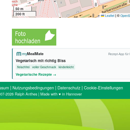
50 m
200 ft
|
©
Leaflet
OpenS
my
MealMate
Rezept-App für 
Vegetarisch mit richtig Biss
fleischfrei
voller Geschmack
kinderleicht
Vegetarische Rezepte →
|
|
|
ssum
Nutzungsbedingungen
Datenschutz
Cookie-Einstellungen
07-2026 Ralph Anthes | Made with ♥ in Hannover