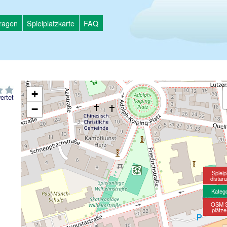
tragen
Spielplatzkarte
FAQ
+
ertet
−
Spielp
distan
Kateg
OSM S
plätz