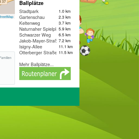
Ballplätze
Stadtpark
1.0 km
Gartenschau
2.3 km
treetMap
Keltenweg
3.7 km
Naturnaher Spielplatz Ottertal
5.9 km
Schwarzer Weg
6.5 km
Jakob-Mayer-Straße
7.2 km
Isigny-Allee
11.1 km
Otterberger Straße
11.5 km
Familien
Mehr Ballplätze...