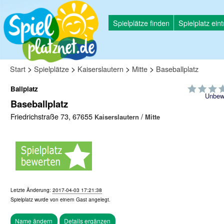
Spielplätze finden
Spielplatz ein
>
>
>
>
Start
Spielplätze
Kaiserslautern
Mitte
Baseballplatz
Ballplatz
Unbew
Baseballplatz
Friedrichstraße 73, 67655
/
Kaiserslautern
Mitte
Letzte Änderung:
2017-04-03 17:21:38
Spielplatz wurde von einem
Gast
angelegt.