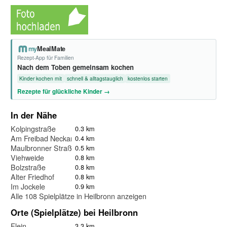
my
MealMate
Rezept-App für Familien
Nach dem Toben gemeinsam kochen
Kinder kochen mit
schnell & alltagstauglich
kostenlos starten
Rezepte für glückliche Kinder →
In der Nähe
Kolpingstraße
0.3 km
Am Freibad Neckarhalde
0.4 km
Maulbronner Straße
0.5 km
Viehweide
0.8 km
Bolzstraße
0.8 km
Alter Friedhof
0.8 km
Im Jockele
0.9 km
Alle 108 Spielplätze in Heilbronn anzeigen
Orte (Spielplätze) bei Heilbronn
Flein
3.3 km