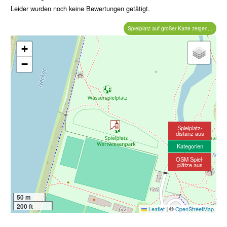
Leider wurden noch keine Bewertungen getätigt.
Spielplatz auf großer Karte zeigen...
+
−
Spielplatz-
distanz aus
Kategorien
OSM Spiel-
plätze aus
50 m
200 ft
|
©
Leaflet
OpenStreetMap