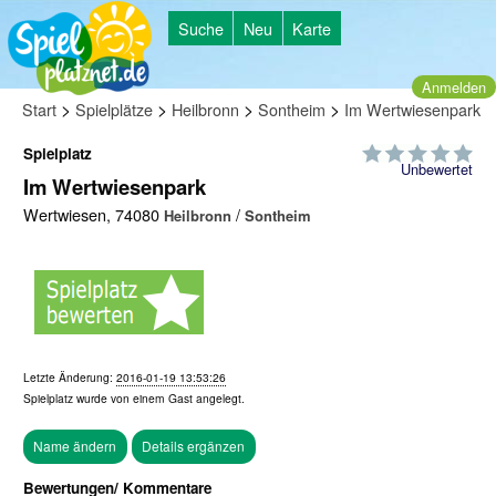
Suche
Neu
Karte
Anmelden
>
>
>
>
Start
Spielplätze
Heilbronn
Sontheim
Im Wertwiesenpark
Spielplatz
Unbewertet
Im Wertwiesenpark
Wertwiesen, 74080
/
Heilbronn
Sontheim
Letzte Änderung:
2016-01-19 13:53:26
Spielplatz wurde von einem
Gast
angelegt.
Bewertungen/ Kommentare