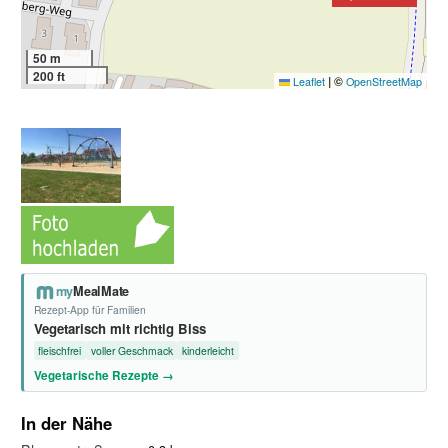
50 m
200 ft
|
©
Leaflet
OpenStreetMap
my
MealMate
Rezept-App für Familien
Vegetarisch mit richtig Biss
fleischfrei
voller Geschmack
kinderleicht
Vegetarische Rezepte →
In der Nähe