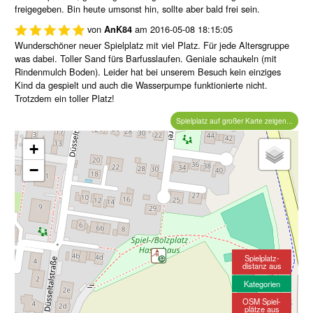
freigegeben. Bin heute umsonst hin, sollte aber bald frei sein.
von
am
2016-05-08 18:15:05
AnK84
Wunderschöner neuer Spielplatz mit viel Platz. Für jede Altersgruppe
was dabei. Toller Sand fürs Barfusslaufen. Geniale schaukeln (mit
Rindenmulch Boden). Leider hat bei unserem Besuch kein einziges
Kind da gespielt und auch die Wasserpumpe funktionierte nicht.
Trotzdem ein toller Platz!
Spielplatz auf großer Karte zeigen...
+
−
Spielplatz-
distanz aus
Kategorien
OSM Spiel-
plätze aus