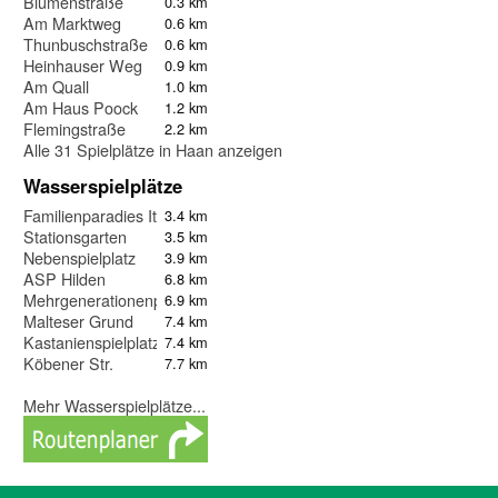
Blumenstraße
0.3 km
Am Marktweg
0.6 km
Thunbuschstraße
0.6 km
Heinhauser Weg
0.9 km
Am Quall
1.0 km
Am Haus Poock
1.2 km
Flemingstraße
2.2 km
Alle 31 Spielplätze in Haan anzeigen
Wasserspielplätze
Familienparadies Ittertal
3.4 km
Stationsgarten
3.5 km
Nebenspielplatz
3.9 km
ASP Hilden
6.8 km
Mehrgenerationenpark In den Banden
6.9 km
Malteser Grund
7.4 km
Kastanienspielplatz der Echte
7.4 km
Köbener Str.
7.7 km
Mehr Wasserspielplätze...