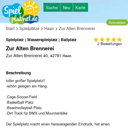
Suche
Neu
Karte
Anmelden
>
>
>
Start
Spielplätze
Haan
Zur Alten Brennerei
Spielplatz | Wasserspielplatz | Ballplatz
2
Bewertungen
Zur Alten Brennerei
Zur Alten Brennerei 40, 42781
Haan
Beschreibung
toller großer Spielplatz!!
-schön gelegen am Hang.
-Cage-Soccer-Field
-Basketball Platz
-Beachvolleyball Platz
-Dirt Track für BMX und Mountainbike
Der Spielplatz macht einen herausragenden Eindruck, hat einen