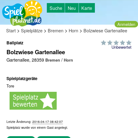
Suche
Neu
Karte
Anmelden
>
>
>
>
Start
Spielplätze
Bremen
Horn
Bolzwiese Gartenallee
Ballplatz
Unbewertet
Bolzwiese Gartenallee
Gartenallee, 28359
/
Bremen
Horn
Spielplatzgeräte
Tore
Letzte Änderung:
2016-04-17 08:42:07
Spielplatz wurde von einem
Gast
angelegt.