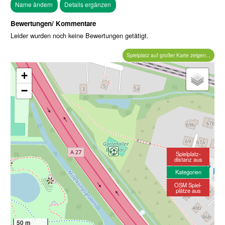
Bewertungen/ Kommentare
Leider wurden noch keine Bewertungen getätigt.
Spielplatz auf großer Karte zeigen...
+
−
Spielplatz-
distanz aus
Kategorien
OSM Spiel-
plätze aus
50 m