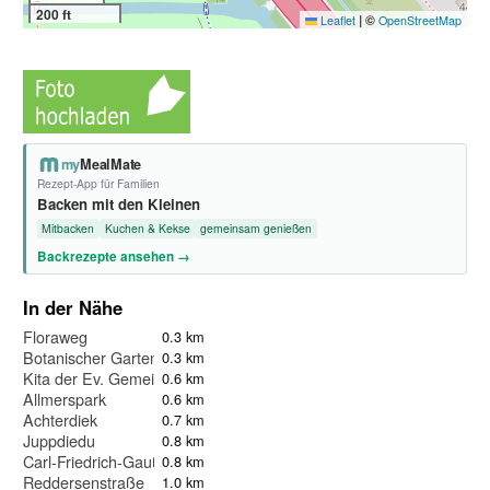
200 ft
|
©
Leaflet
OpenStreetMap
my
MealMate
Rezept-App für Familien
Backen mit den Kleinen
Mitbacken
Kuchen & Kekse
gemeinsam genießen
Backrezepte ansehen →
In der Nähe
Floraweg
0.3 km
Botanischer Garten Bremen
0.3 km
Kita der Ev. Gemeinde Horn
0.6 km
Allmerspark
0.6 km
Achterdiek
0.7 km
Juppdiedu
0.8 km
Carl-Friedrich-Gauß-Straße
0.8 km
Reddersenstraße
1.0 km