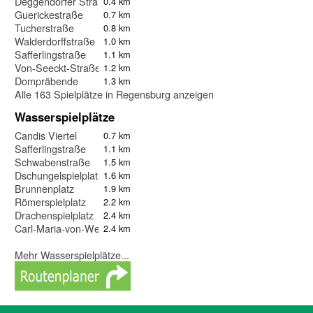
Deggendorfer Straße
0.4 km
Guerickestraße
0.7 km
Tucherstraße
0.8 km
Walderdorffstraße
1.0 km
Safferlingstraße
1.1 km
Von-Seeckt-Straße
1.2 km
Dompräbende
1.3 km
Alle 163 Spielplätze in Regensburg anzeigen
Wasserspielplätze
Candis Viertel
0.7 km
Safferlingstraße
1.1 km
Schwabenstraße
1.5 km
Dschungelspielplatz
1.6 km
Brunnenplatz
1.9 km
Römerspielplatz
2.2 km
Drachenspielplatz
2.4 km
Carl-Maria-von-Weber-Straße I
2.4 km
Mehr Wasserspielplätze...