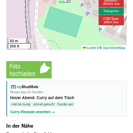
distanz aus
Kategorien
OSM Spiel-
plätze aus
50 m
200 ft
|
©
Leaflet
OpenStreetMap
my
MealMate
Rezept-App für Familien
Heute Abend: Curry auf dem Tisch
mild bis feurig
schnell gekocht
Familie satt
Curry-Rezepte ansehen →
In der Nähe