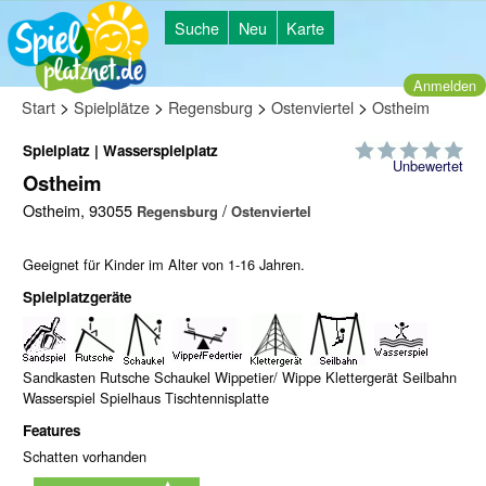
Suche
Neu
Karte
Anmelden
>
>
>
>
Start
Spielplätze
Regensburg
Ostenviertel
Ostheim
Spielplatz | Wasserspielplatz
Unbewertet
Ostheim
Ostheim, 93055
/
Regensburg
Ostenviertel
Geeignet für Kinder im Alter von 1-16 Jahren.
Spielplatzgeräte
Sandkasten Rutsche Schaukel Wippetier/ Wippe Klettergerät Seilbahn
Wasserspiel Spielhaus Tischtennisplatte
Features
Schatten vorhanden