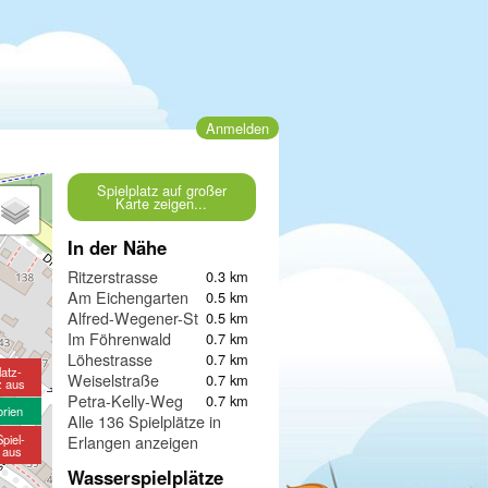
Anmelden
Spielplatz auf großer
Karte zeigen...
In der Nähe
Ritzerstrasse
0.3 km
Am Eichengarten
0.5 km
Alfred-Wegener-Straße
0.5 km
Im Föhrenwald
0.7 km
Löhestrasse
0.7 km
latz-
Weiselstraße
0.7 km
z aus
Petra-Kelly-Weg
0.7 km
orien
Alle 136 Spielplätze in
piel-
Erlangen anzeigen
e aus
Wasserspielplätze