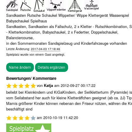
Sandkasten Rutsche Schaukel Wippetier/ Wippe Klettergerät Wasserspiel
Babyschaukel Spielhaus
Sandkasten, Sandkasten als Fallschutz, 2 x Kletter - Rutschkombination, S
- Kletterkombination, Babyschaukel, 2 x Federtier, Doppelschaukel,
Balanciercourse,
in den Sommermonaten Sandspielzeug und Kinderfahrzeuge vorhanden
Letzte Änderung:
2017-04-03 17:18:46
Spielplatz wurde von einem
Gast
angelegt.
Bewertungen/ Kommentare
von
am
2012-09-27 00:17:22
Katja
beliebt bei Kleinkindern und KiGaKindern, der Seilkletterturm (Pyramide) is
vom Seilabstand her auch für kleine Kletteräffchen geeignet (ab ca. 2J) Tip
Mamis größerer Kinder können nebenan den Friseur nützen, währen die Ki
beschäftigt sind
am
2010-10-19 11:42:20