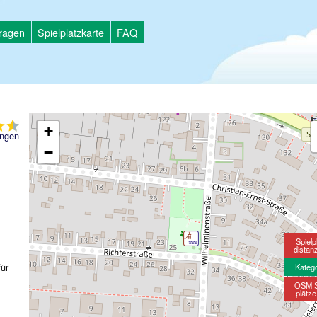
tragen
Spielplatzkarte
FAQ
+
ngen
−
Spielp
distan
für
Kateg
OSM S
plätz