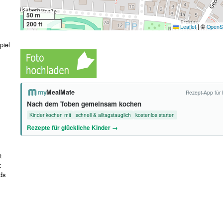
50 m
200 ft
|
©
Leaflet
OpenS
piel
my
MealMate
Rezept-App für 
Nach dem Toben gemeinsam kochen
Kinder kochen mit
schnell & alltagstauglich
kostenlos starten
Rezepte für glückliche Kinder →
t
:
ds