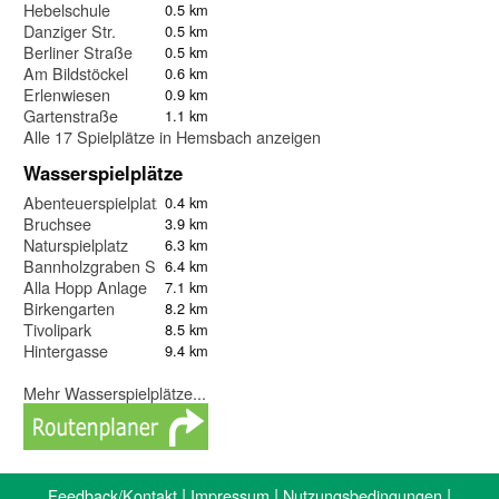
Hebelschule
0.5 km
Danziger Str.
0.5 km
Berliner Straße
0.5 km
Am Bildstöckel
0.6 km
Erlenwiesen
0.9 km
Gartenstraße
1.1 km
Alle 17 Spielplätze in Hemsbach anzeigen
Wasserspielplätze
Abenteuerspielplatz
0.4 km
Bruchsee
3.9 km
Naturspielplatz
6.3 km
Bannholzgraben Süd
6.4 km
Alla Hopp Anlage
7.1 km
Birkengarten
8.2 km
Tivolipark
8.5 km
Hintergasse
9.4 km
Mehr Wasserspielplätze...
|
|
|
Feedback/Kontakt
Impressum
Nutzungsbedingungen