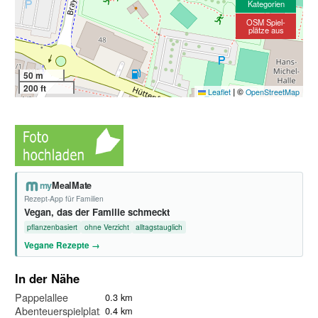
Kategorien
OSM Spiel-
plätze aus
50 m
200 ft
|
©
Leaflet
OpenStreetMap
my
MealMate
Rezept-App für Familien
Vegan, das der Familie schmeckt
pflanzenbasiert
ohne Verzicht
alltagstauglich
Vegane Rezepte →
In der Nähe
Pappelallee
0.3 km
Abenteuerspielplatz
0.4 km