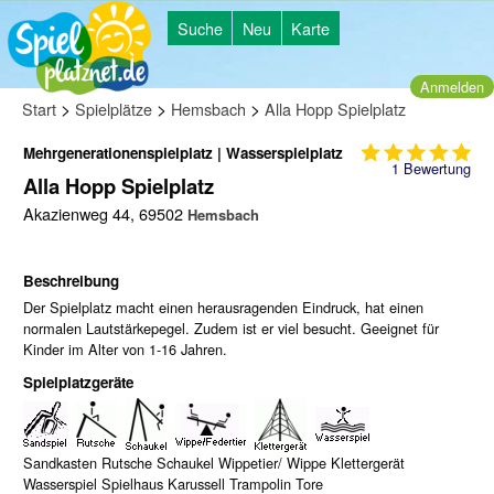
Suche
Neu
Karte
Anmelden
>
>
>
Start
Spielplätze
Hemsbach
Alla Hopp Spielplatz
Mehrgenerationenspielplatz | Wasserspielplatz
1
Bewertung
Alla Hopp Spielplatz
Akazienweg 44, 69502
Hemsbach
Beschreibung
Der Spielplatz macht einen herausragenden Eindruck, hat einen
normalen Lautstärkepegel. Zudem ist er viel besucht. Geeignet für
Kinder im Alter von 1-16 Jahren.
Spielplatzgeräte
Sandkasten Rutsche Schaukel Wippetier/ Wippe Klettergerät
Wasserspiel Spielhaus Karussell Trampolin Tore