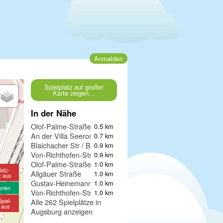
Anmelden
Spielplatz auf großer
Karte zeigen...
In der Nähe
Olof-Palme-Straße
0.5 km
An der Villa Seerose
0.7 km
Blaichacher Str / Bgm.-Miehle-Str
0.9 km
Von-Richthofen-Straße II
0.9 km
Olof-Palme-Straße
1.0 km
latz-
Allgäuer Straße
1.0 km
z aus
Gustav-Heinemann-Straße
1.0 km
orien
Von-Richthofen-Straße I
1.0 km
piel-
Alle 262 Spielplätze in
e aus
Augsburg anzeigen