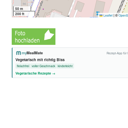
50 m
200 ft
|
©
Leaflet
OpenS
my
MealMate
Rezept-App für 
Vegetarisch mit richtig Biss
fleischfrei
voller Geschmack
kinderleicht
Vegetarische Rezepte →