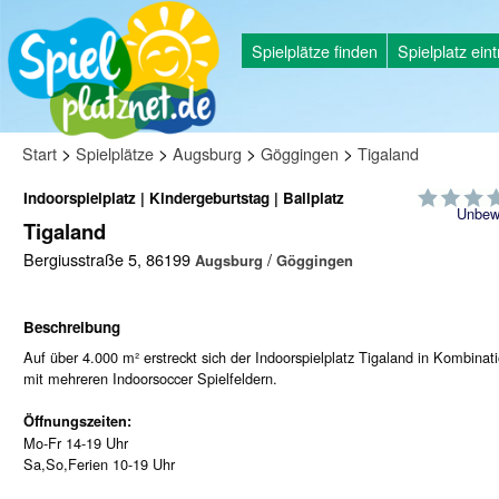
Spielplätze finden
Spielplatz ein
>
>
>
>
Start
Spielplätze
Augsburg
Göggingen
Tigaland
Indoorspielplatz | Kindergeburtstag | Ballplatz
Unbew
Tigaland
Bergiusstraße 5, 86199
/
Augsburg
Göggingen
Beschreibung
Auf über 4.000 m² erstreckt sich der Indoorspielplatz Tigaland in Kombinat
mit mehreren Indoorsoccer Spielfeldern.
Öffnungszeiten:
Mo-Fr 14-19 Uhr
Sa,So,Ferien 10-19 Uhr