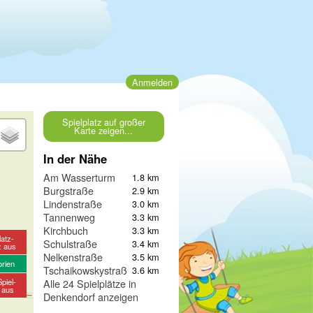
Anmelden
Spielplatz auf großer
Karte zeigen...
In der Nähe
Am Wasserturm
1.8 km
Burgstraße
2.9 km
Lindenstraße
3.0 km
Tannenweg
3.3 km
Kirchbuch
3.3 km
latz-
Schulstraße
3.4 km
z aus
Nelkenstraße
3.5 km
orien
Tschaikowskystraße
3.6 km
piel-
Alle 24 Spielplätze in
e aus
Denkendorf anzeigen