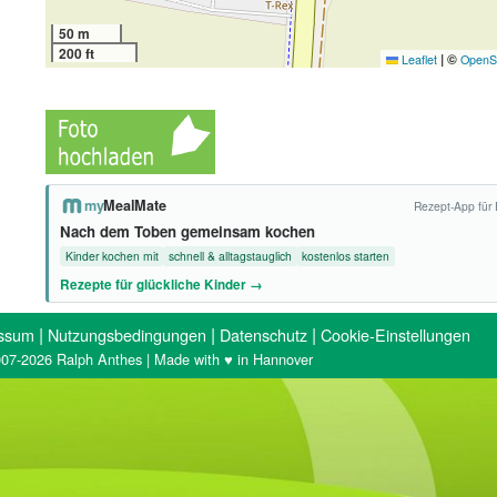
50 m
200 ft
|
©
Leaflet
OpenS
my
MealMate
Rezept-App für 
Nach dem Toben gemeinsam kochen
Kinder kochen mit
schnell & alltagstauglich
kostenlos starten
Rezepte für glückliche Kinder →
|
|
|
ssum
Nutzungsbedingungen
Datenschutz
Cookie-Einstellungen
07-2026 Ralph Anthes | Made with ♥ in Hannover