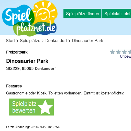
Spielplätze finden
Spielplatz ein
>
>
>
Start
Spielplätze
Denkendorf
Dinosaurier Park
Freizeitpark
Unbew
Dinosaurier Park
St2229, 85095
Denkendorf
Features
Gastronomie oder Kiosk, Toiletten vorhanden, Eintritt ist kostenpflichtig
Letzte Änderung:
2016-09-22 16:06:54