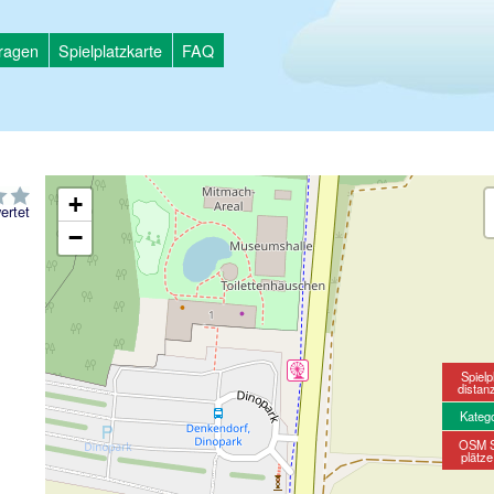
tragen
Spielplatzkarte
FAQ
+
ertet
−
Spielp
distan
Kateg
OSM S
plätz