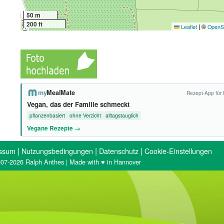
50 m
200 ft
|
©
Leaflet
OpenS
my
MealMate
Rezept-App für 
Vegan, das der Familie schmeckt
pflanzenbasiert
ohne Verzicht
alltagstauglich
Vegane Rezepte →
|
|
|
ssum
Nutzungsbedingungen
Datenschutz
Cookie-Einstellungen
07-2026 Ralph Anthes | Made with ♥ in Hannover