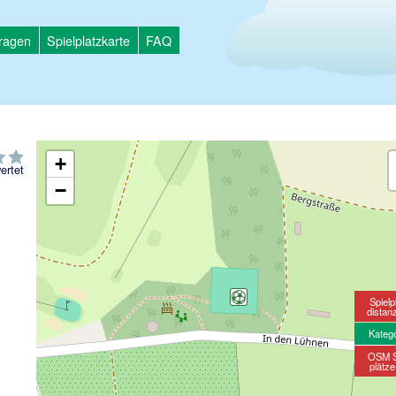
tragen
Spielplatzkarte
FAQ
+
ertet
−
Spielp
distan
Kateg
OSM S
plätz