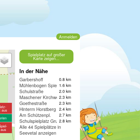
Anmelden
Spielplatz auf großer
Karte zeigen...
In der Nähe
Garbershoff
0.8 km
Mühlenbogen Spielplatz
1.6 km
Schulstraße
2.0 km
Maschener Kirchweg
2.3 km
Goethestraße
2.3 km
latz-
Hinterm Horstberg
2.4 km
z aus
Am Schützenpl.
2.7 km
orien
Schulspielplatz Grundschule Klecken
2.8 km
piel-
Alle 44 Spielplätze in
e aus
Seevetal anzeigen