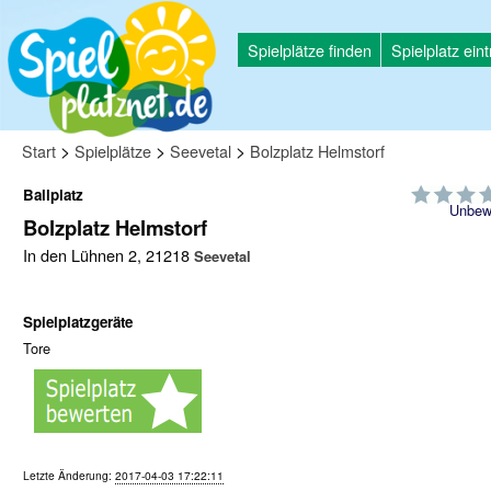
Spielplätze finden
Spielplatz ein
>
>
>
Start
Spielplätze
Seevetal
Bolzplatz Helmstorf
Ballplatz
Unbew
Bolzplatz Helmstorf
In den Lühnen 2, 21218
Seevetal
Spielplatzgeräte
Tore
Letzte Änderung:
2017-04-03 17:22:11