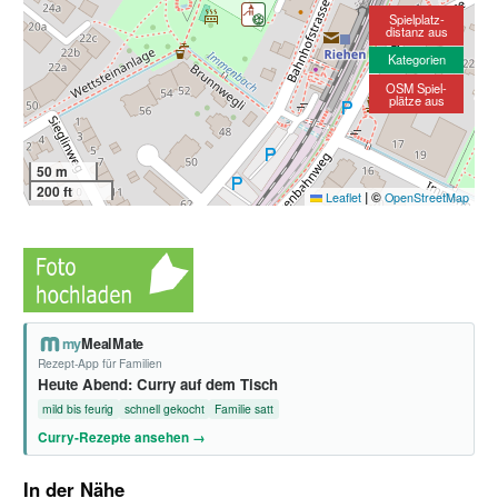
Spielplatz-
distanz aus
Kategorien
OSM Spiel-
plätze aus
50 m
200 ft
|
©
Leaflet
OpenStreetMap
my
MealMate
Rezept-App für Familien
Heute Abend: Curry auf dem Tisch
mild bis feurig
schnell gekocht
Familie satt
Curry-Rezepte ansehen →
In der Nähe