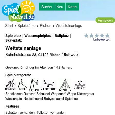
Suche
Neu
Karte
Anmelden
>
>
>
Start
Spielplätze
Riehen
Wettsteinanlage
Spielplatz | Wasserspielplatz | Ballplatz |
Unbewertet
Skateplatz
Wettsteinanlage
Bahnhofstrasse 28, 04125
/
Schweiz
Riehen
Geeignet für Kinder im Alter von 1-12 Jahren.
Spielplatzgeräte
Sandkasten Rutsche Schaukel Wippetier/ Wippe Klettergerät
Wasserspiel Nestschaukel Babyschaukel Spielhaus
Features
Schatten vorhanden, Toiletten vorhanden