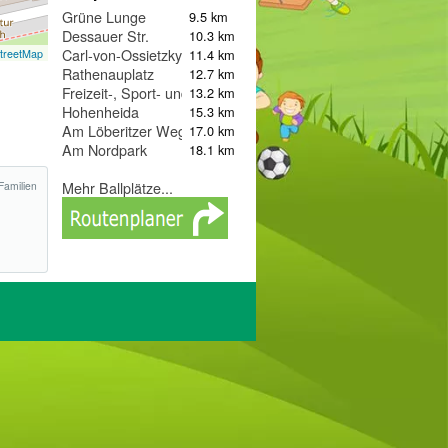
Grüne Lunge
9.5 km
Dessauer Str.
10.3 km
Carl-von-Ossietzky-Straße
11.4 km
treetMap
Rathenauplatz
12.7 km
Freizeit-, Sport- und Saunapark Landsberg
13.2 km
Hohenheida
15.3 km
Am Löberitzer Weg
17.0 km
Am Nordpark
18.1 km
Mehr Ballplätze...
Familien