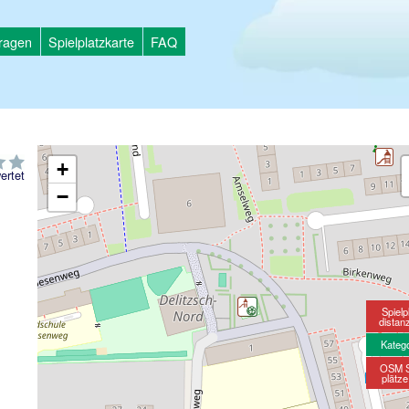
tragen
Spielplatzkarte
FAQ
+
ertet
−
Spielp
distan
Kateg
OSM S
plätz