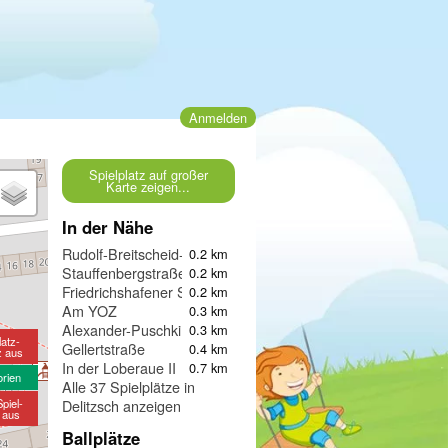
Anmelden
Spielplatz auf großer
Karte zeigen...
In der Nähe
Rudolf-Breitscheid-Straße
0.2 km
Stauffenbergstraße
0.2 km
Friedrichshafener Straße
0.2 km
Am YOZ
0.3 km
Alexander-Puschkin-Straße 9
0.3 km
latz-
Gellertstraße
0.4 km
z aus
In der Loberaue II
0.7 km
orien
Alle 37 Spielplätze in
piel-
Delitzsch anzeigen
e aus
Ballplätze