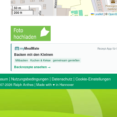
50 m
200 ft
|
©
Leaflet
OpenS
my
MealMate
Rezept-App für 
Backen mit den Kleinen
Mitbacken
Kuchen & Kekse
gemeinsam genießen
Backrezepte ansehen →
|
|
|
ssum
Nutzungsbedingungen
Datenschutz
Cookie-Einstellungen
07-2026 Ralph Anthes | Made with ♥ in Hannover