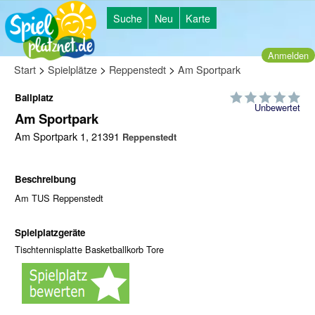
Suche
Neu
Karte
Anmelden
>
>
>
Start
Spielplätze
Reppenstedt
Am Sportpark
Ballplatz
Unbewertet
Am Sportpark
Am Sportpark 1, 21391
Reppenstedt
Beschreibung
Am TUS Reppenstedt
Spielplatzgeräte
Tischtennisplatte Basketballkorb Tore