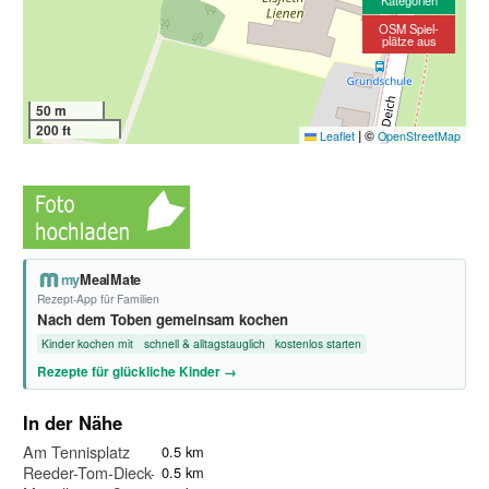
Kategorien
OSM Spiel-
plätze aus
50 m
200 ft
|
©
Leaflet
OpenStreetMap
my
MealMate
Rezept-App für Familien
Nach dem Toben gemeinsam kochen
Kinder kochen mit
schnell & alltagstauglich
kostenlos starten
Rezepte für glückliche Kinder →
In der Nähe
Am Tennisplatz
0.5 km
Reeder-Tom-Dieck-Straße
0.5 km