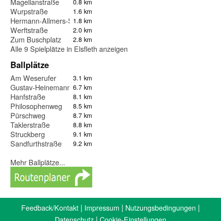
Magellanstraße
0.8 km
Wurpstraße
1.6 km
Hermann-Allmers-Straße
1.8 km
Werftstraße
2.0 km
Zum Buschplatz
2.8 km
Alle 9 Spielplätze in Elsfleth anzeigen
Ballplätze
Am Weserufer
3.1 km
Gustav-Heinemann-Straße
6.7 km
Hanfstraße
8.1 km
Philosophenweg
8.5 km
Pürschweg
8.7 km
Taklerstraße
8.8 km
Struckberg
9.1 km
Sandfurthstraße
9.2 km
Mehr Ballplätze...
|
|
|
Feedback/Kontakt
Impressum
Nutzungsbedingungen
|
Datenschutz
Cookie-Einstellungen