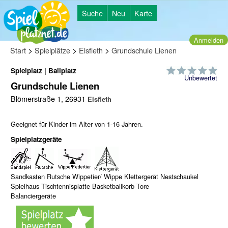
Suche
Neu
Karte
Anmelden
>
>
>
Start
Spielplätze
Elsfleth
Grundschule Lienen
Spielplatz | Ballplatz
Unbewertet
Grundschule Lienen
Blömerstraße 1, 26931
Elsfleth
Geeignet für Kinder im Alter von 1-16 Jahren.
Spielplatzgeräte
Sandkasten Rutsche Wippetier/ Wippe Klettergerät Nestschaukel
Spielhaus Tischtennisplatte Basketballkorb Tore
Balanciergeräte