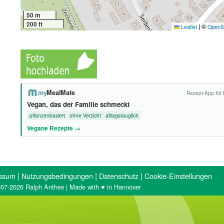
50 m
200 ft
|
©
Leaflet
OpenS
my
MealMate
Rezept-App für 
Vegan, das der Familie schmeckt
pflanzenbasiert
ohne Verzicht
alltagstauglich
Vegane Rezepte →
|
|
|
ssum
Nutzungsbedingungen
Datenschutz
Cookie-Einstellungen
07-2026 Ralph Anthes | Made with ♥ in Hannover