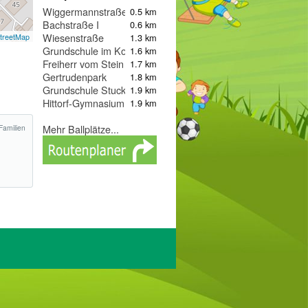
Wiggermannstraße
0.5 km
Bachstraße I
0.6 km
Wiesenstraße
1.3 km
treetMap
Grundschule im Kohlkamp
1.6 km
Freiherr vom Stein Gymnasium
1.7 km
Gertrudenpark
1.8 km
Grundschule Stuckenbuschstraße
1.9 km
Hittorf-Gymnasium
1.9 km
Mehr Ballplätze...
Familien