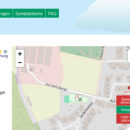
tragen
Spielplatzkarte
FAQ
+
tung
−
gel.
Spielp
distan
Kateg
OSM S
plätz