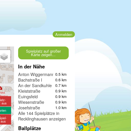
Anmelden
Spielplatz auf großer
Karte zeigen...
In der Nähe
Anton Wiggermann Schule
0.5 km
Bachstraße I
0.6 km
An der Sandkuhle
0.7 km
Kleiststraße
0.9 km
Euingsfeld
0.9 km
latz-
Wiesenstraße
0.9 km
z aus
Josefstraße
1.0 km
orien
Alle 144 Spielplätze in
piel-
Recklinghausen anzeigen
e aus
Ballplätze