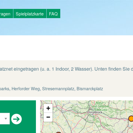
tragen
Spielplatzkarte
FAQ
atznet eingetragen (u. a. 1 Indoor, 2 Wasser). Unten finden Sie d
,
,
,
parks
Herforder Weg
Stresemannplatz
Bismarckplatz
+
−