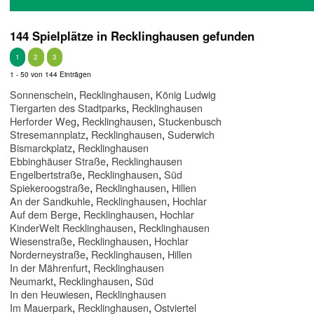
144 Spielplätze in Recklinghausen gefunden
1
2
3
1 - 50 von 144 Einträgen
,
,
Sonnenschein
Recklinghausen
König Ludwig
,
Tiergarten des Stadtparks
Recklinghausen
,
,
Herforder Weg
Recklinghausen
Stuckenbusch
,
,
Stresemannplatz
Recklinghausen
Suderwich
,
Bismarckplatz
Recklinghausen
,
Ebbinghäuser Straße
Recklinghausen
,
,
Engelbertstraße
Recklinghausen
Süd
,
,
Spiekeroogstraße
Recklinghausen
Hillen
,
,
An der Sandkuhle
Recklinghausen
Hochlar
,
,
Auf dem Berge
Recklinghausen
Hochlar
,
KinderWelt Recklinghausen
Recklinghausen
,
,
Wiesenstraße
Recklinghausen
Hochlar
,
,
Norderneystraße
Recklinghausen
Hillen
,
In der Mährenfurt
Recklinghausen
,
,
Neumarkt
Recklinghausen
Süd
,
In den Heuwiesen
Recklinghausen
,
,
Im Mauerpark
Recklinghausen
Ostviertel