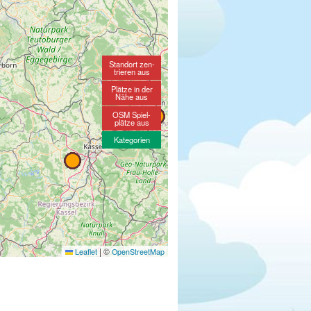
Standort zen-
trieren aus
Plätze in der
Nähe aus
OSM Spiel-
plätze aus
Kategorien
|
©
Leaflet
OpenStreetMap