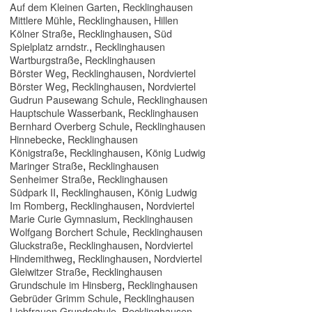
,
Auf dem Kleinen Garten
Recklinghausen
,
,
Mittlere Mühle
Recklinghausen
Hillen
,
,
Kölner Straße
Recklinghausen
Süd
,
Spielplatz arndstr.
Recklinghausen
,
Wartburgstraße
Recklinghausen
,
,
Börster Weg
Recklinghausen
Nordviertel
,
,
Börster Weg
Recklinghausen
Nordviertel
,
Gudrun Pausewang Schule
Recklinghausen
,
Hauptschule Wasserbank
Recklinghausen
,
Bernhard Overberg Schule
Recklinghausen
,
Hinnebecke
Recklinghausen
,
,
Königstraße
Recklinghausen
König Ludwig
,
Maringer Straße
Recklinghausen
,
Senheimer Straße
Recklinghausen
,
,
Südpark II
Recklinghausen
König Ludwig
,
,
Im Romberg
Recklinghausen
Nordviertel
,
Marie Curie Gymnasium
Recklinghausen
,
Wolfgang Borchert Schule
Recklinghausen
,
,
Gluckstraße
Recklinghausen
Nordviertel
,
,
Hindemithweg
Recklinghausen
Nordviertel
,
Gleiwitzer Straße
Recklinghausen
,
Grundschule im Hinsberg
Recklinghausen
,
Gebrüder Grimm Schule
Recklinghausen
,
Liebfrauen Grundschule
Recklinghausen