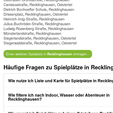
,
,
Canisiusstraße
Recklinghausen
Ostviertel
,
Dietrich Bonhoeffer Schule
Recklinghausen
,
,
Drissenplatz
Recklinghausen
Ostviertel
,
Heinrich-Imig-Straße
Recklinghausen
,
Julius-Buchröder-Straße
Recklinghausen
,
Ludwig-Rosenberg-Straße
Recklinghausen
,
Münsterlandstraße
Recklinghausen
,
,
Siegerlandstraße
Recklinghausen
Ostviertel
,
,
Stegerwaldstraße
Recklinghausen
Ostviertel
Einen weiteren Spielplatz in
eintragen...
Recklinghausen
Häufige Fragen zu Spielplätze in Reckli
Wie nutze ich Liste und Karte für Spielplätze in Reckl
Wie filtere ich nach Indoor, Wasser oder Abenteuer in
Recklinghausen?