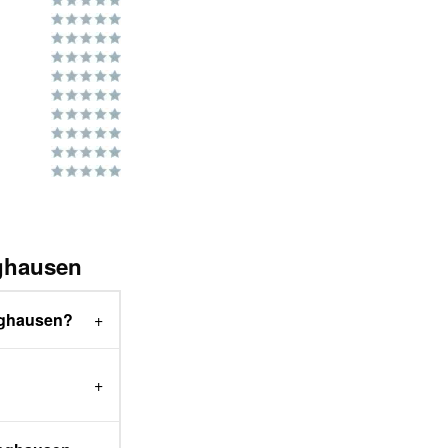
nghausen
inghausen?