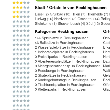
Stadt-/ Ortsteile von Recklinghausen
Essel (2)
Grullbad (10)
Hillen (7)
Hillerheide (7)
Ludwig (16)
Nordviertel (8)
Ostviertel (14)
Rölli
Steinkohle (1)
Stuckenbusch (4)
Süd (12)
Suder
Kategorien Recklinghausen
Ort
144 Spielplätze in Recklinghausen
Oer
46 Ballplätze in Recklinghausen
Cast
2 Wasserspielplätze in Recklinghausen
Erk
1 Indoorspielplätze in Recklinghausen
Her
0 Freizeitparks in Recklinghausen
Her
0 Abenteuerspielplätze in Recklinghausen
Datt
0 Mehrgenerationensp. in Recklinghausen
Marl
0 Rodelberge in Recklinghausen
Walt
2 Skateplätze in Recklinghausen
Gels
2 Kindergeburtstage in Recklinghausen
Boc
0 Tischtennisplatten in Recklinghausen
Olfe
0 Kletterparks in Recklinghausen
Gla