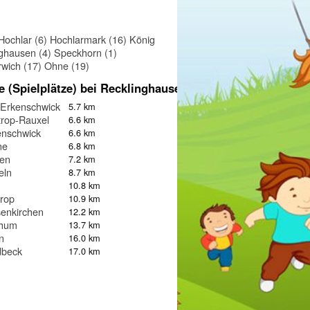
Hochlar (6)
Hochlarmark (16)
König
nghausen (4)
Speckhorn (1)
wich (17)
Ohne (19)
e (Spielplätze) bei Recklinghausen
-Erkenschwick
5.7 km
rop-Rauxel
6.6 km
enschwick
6.6 km
ne
6.8 km
ten
7.2 km
eln
8.7 km
10.8 km
rop
10.9 km
enkirchen
12.2 km
hum
13.7 km
n
16.0 km
dbeck
17.0 km