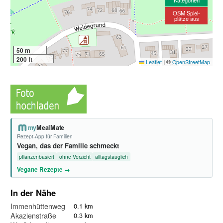
Kategorien
OSM Spiel-
plätze aus
50 m
200 ft
|
©
Leaflet
OpenStreetMap
my
MealMate
Rezept-App für Familien
Vegan, das der Familie schmeckt
pflanzenbasiert
ohne Verzicht
alltagstauglich
Vegane Rezepte →
In der Nähe
Immenhüttenweg
0.1 km
Akazienstraße
0.3 km