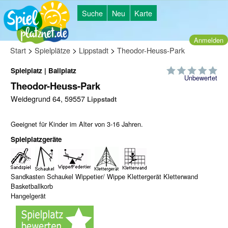
Suche
Neu
Karte
Anmelden
>
>
>
Start
Spielplätze
Lippstadt
Theodor-Heuss-Park
Spielplatz | Ballplatz
Unbewertet
Theodor-Heuss-Park
Weidegrund 64, 59557
Lippstadt
Geeignet für Kinder im Alter von 3-16 Jahren.
Spielplatzgeräte
Sandkasten Schaukel Wippetier/ Wippe Klettergerät Kletterwand
Basketballkorb
Hangelgerät