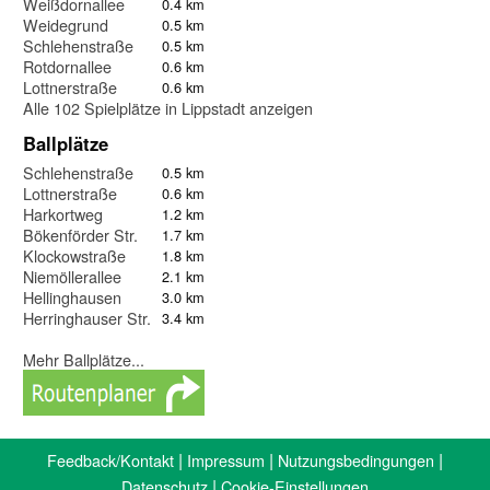
Weißdornallee
0.4 km
Weidegrund
0.5 km
Schlehenstraße
0.5 km
Rotdornallee
0.6 km
Lottnerstraße
0.6 km
Alle 102 Spielplätze in Lippstadt anzeigen
Ballplätze
Schlehenstraße
0.5 km
Lottnerstraße
0.6 km
Harkortweg
1.2 km
Bökenförder Str.
1.7 km
Klockowstraße
1.8 km
Niemöllerallee
2.1 km
Hellinghausen
3.0 km
Herringhauser Str.
3.4 km
Mehr Ballplätze...
|
|
|
Feedback/Kontakt
Impressum
Nutzungsbedingungen
|
Datenschutz
Cookie-Einstellungen