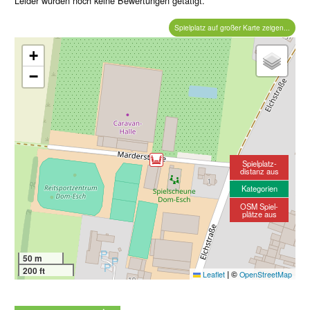
Leider wurden noch keine Bewertungen getätigt.
Spielplatz auf großer Karte zeigen...
+
−
Spielplatz-
distanz aus
Kategorien
OSM Spiel-
plätze aus
50 m
200 ft
|
©
Leaflet
OpenStreetMap