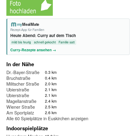
my
MealMate
Rezept-App für Familien
Heute Abend: Curry auf dem Tisch
mild bis feurig
schnell gekocht
Familie satt
Curry-Rezepte ansehen →
In der Nähe
Dr.-Bayer-Straße
0.3 km
Bruchstraße
0.4 km
Militscher Straße
2.0 km
Ubierstraße
2.1 km
Ubierstraße
2.1 km
Magellanstraße
2.4 km
Wiener Straße
2.5 km
Am Sportplatz
2.6 km
Alle 60 Spielplätze in Euskirchen anzeigen
Indoorspielplätze