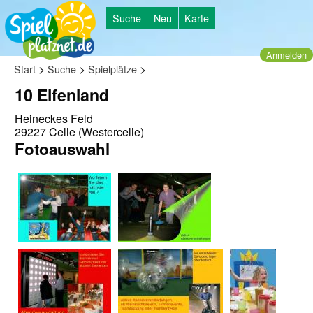
Suche
Neu
Karte
Anmelden
>
>
>
Start
Suche
Spielplätze
10 Elfenland
Heineckes Feld
29227 Celle (Westercelle)
Fotoauswahl