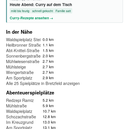
Heute Abend: Curry auf dem Tisch
mild bis feurig
schnell gekocht
Familie satt
Curry-Rezepte ansehen →
In der Nähe
Waldspielplatz Steinerner Tisch
0.0 km
Heilbronner Straße
1.1 km
Abt-Knittel-Straße
1.5 km
Sonnenbergstraße
2.0 km
Mühlwiesenstraße
2.7 km
Mühlsteige
2.7 km
Wengertstraße
2.7 km
Am Sportplatz
2.9 km
Alle 25 Spielplätze in Bretzfeld anzeigen
Abenteuerspielplätze
Redzepi Ramiz
5.2 km
Mühlstraße
5.9 km
Waldspielplatz
10.7 km
Schozachstraße
12.8 km
Im Kreuzgrund
13.0 km
Am Sportplatz
13.1 km