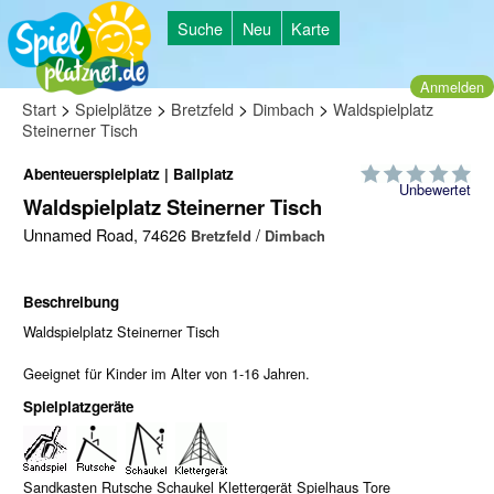
Suche
Neu
Karte
Anmelden
>
>
>
>
Start
Spielplätze
Bretzfeld
Dimbach
Waldspielplatz
Steinerner Tisch
Abenteuerspielplatz | Ballplatz
Unbewertet
Waldspielplatz Steinerner Tisch
Unnamed Road, 74626
/
Bretzfeld
Dimbach
Beschreibung
Waldspielplatz Steinerner Tisch
Geeignet für Kinder im Alter von 1-16 Jahren.
Spielplatzgeräte
Sandkasten Rutsche Schaukel Klettergerät Spielhaus Tore