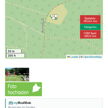
Spielplatz-
distanz aus
Kategorien
OSM Spiel-
plätze aus
50 m
200 ft
|
©
Leaflet
OpenStreetMap
my
MealMate
Rezept-App für Familien