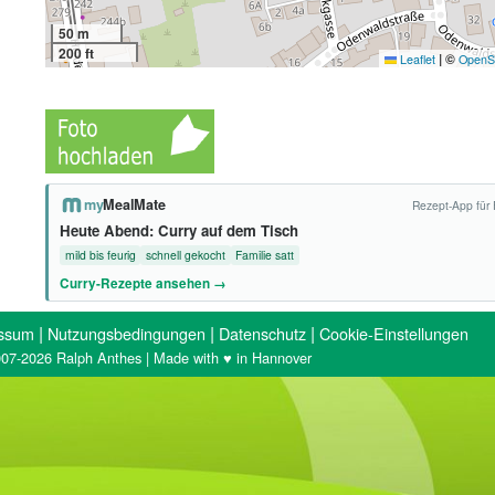
50 m
200 ft
|
©
Leaflet
OpenS
my
MealMate
Rezept-App für 
Heute Abend: Curry auf dem Tisch
mild bis feurig
schnell gekocht
Familie satt
Curry-Rezepte ansehen →
|
|
|
ssum
Nutzungsbedingungen
Datenschutz
Cookie-Einstellungen
07-2026 Ralph Anthes | Made with ♥ in Hannover