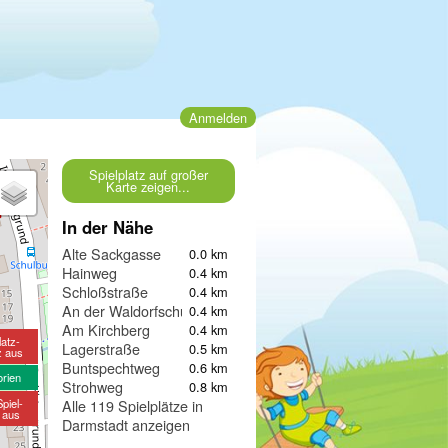
Anmelden
Spielplatz auf großer
Karte zeigen...
In der Nähe
Alte Sackgasse
0.0 km
Hainweg
0.4 km
Schloßstraße
0.4 km
An der Waldorfschule
0.4 km
Am Kirchberg
0.4 km
latz-
Lagerstraße
0.5 km
z aus
Buntspechtweg
0.6 km
orien
Strohweg
0.8 km
piel-
Alle 119 Spielplätze in
e aus
Darmstadt anzeigen