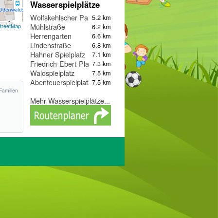
Wasserspielplätze
Wolfskehlscher Park
5.2 km
Mühlstraße
6.2 km
treetMap
Herrengarten
6.6 km
Lindenstraße
6.8 km
Hahner Spielplatz
7.1 km
Friedrich-Ebert-Platz
7.3 km
Waldspielplatz
7.5 km
Abenteuerspielplatz
7.5 km
Familien
Mehr Wasserspielplätze...