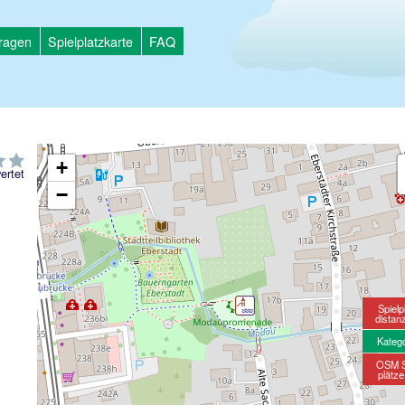
tragen
Spielplatzkarte
FAQ
+
ertet
−
Spielp
distan
Kateg
OSM S
plätz