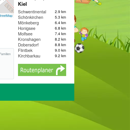
Kiel
Schwentinental
2.9 km
treetMap
Schönkirchen
5.3 km
Mönkeberg
6.4 km
Honigsee
6.8 km
Molfsee
7.4 km
Kronshagen
8.2 km
Dobersdorf
8.8 km
Flintbek
9.0 km
Familien
Kirchbarkau
9.2 km