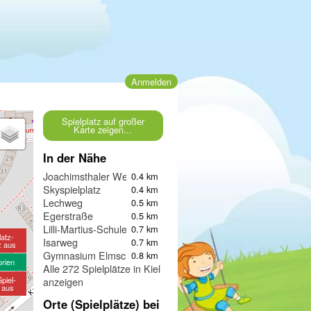
Anmelden
Spielplatz auf großer
Karte zeigen...
In der Nähe
Joachimsthaler Weg
0.4 km
Skyspielplatz
0.4 km
Lechweg
0.5 km
Egerstraße
0.5 km
Lilli-Martius-Schule
0.7 km
latz-
Isarweg
0.7 km
z aus
Gymnasium Elmschenhagen
0.8 km
orien
Alle 272 Spielplätze in Kiel
piel-
anzeigen
e aus
Orte (Spielplätze) bei