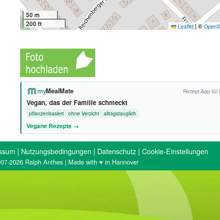
50 m
200 ft
|
©
Leaflet
OpenS
my
MealMate
Rezept-App für 
Vegan, das der Familie schmeckt
pflanzenbasiert
ohne Verzicht
alltagstauglich
Vegane Rezepte →
|
|
|
ssum
Nutzungsbedingungen
Datenschutz
Cookie-Einstellungen
07-2026 Ralph Anthes | Made with ♥ in Hannover