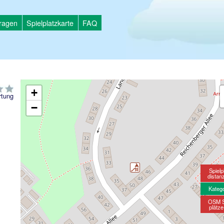
tragen
Spielplatzkarte
FAQ
+
tung
−
Spielp
distan
Kateg
OSM S
plätz