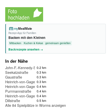
my
MealMate
Rezept-App für Familien
Backen mit den Kleinen
Mitbacken
Kuchen & Kekse
gemeinsam genießen
Backrezepte ansehen →
In der Nähe
John-F.-Kennedy-Straße
0.2 km
Seekatzstraße
0.3 km
Gaustraße
0.3 km
Heinrich-von-Gagern-Straße III
0.3 km
Heinrich-von-Gagern-Straße II
0.4 km
Purrmannstraße
0.4 km
Heinrich-von-Gagern-Straße I
0.4 km
Dillstraße
0.5 km
Alle 84 Spielplätze in Worms anzeigen