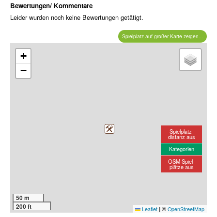
Bewertungen/ Kommentare
Leider wurden noch keine Bewertungen getätigt.
Spielplatz auf großer Karte zeigen...
+
−
Spielplatz-
distanz aus
Kategorien
OSM Spiel-
plätze aus
50 m
200 ft
|
©
Leaflet
OpenStreetMap