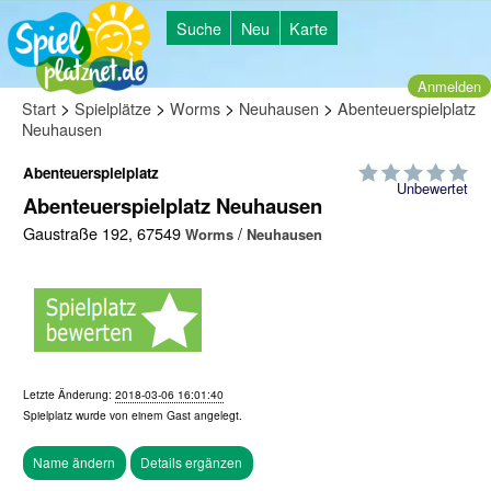
Suche
Neu
Karte
Anmelden
>
>
>
>
Start
Spielplätze
Worms
Neuhausen
Abenteuerspielplatz
Neuhausen
Abenteuerspielplatz
Unbewertet
Abenteuerspielplatz Neuhausen
Gaustraße 192, 67549
/
Worms
Neuhausen
Letzte Änderung:
2018-03-06 16:01:40
Spielplatz wurde von einem
Gast
angelegt.