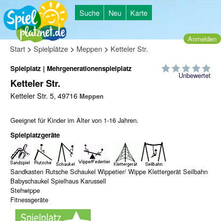
Suche
Neu
Karte
Anmelden
>
>
>
Start
Spielplätze
Meppen
Ketteler Str.
Spielplatz | Mehrgenerationenspielplatz
Unbewertet
Ketteler Str.
Ketteler Str. 5, 49716
Meppen
Geeignet für Kinder im Alter von 1-16 Jahren.
Spielplatzgeräte
Sandkasten Rutsche Schaukel Wippetier/ Wippe Klettergerät Seilbahn
Babyschaukel Spielhaus Karussell
Stehwippe
Fitnessgeräte