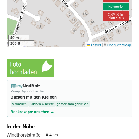
Kategorien
OSM Spiel-
plätze aus
50 m
200 ft
|
©
Leaflet
OpenStreetMap
my
MealMate
Rezept-App für Familien
Backen mit den Kleinen
Mitbacken
Kuchen & Kekse
gemeinsam genießen
Backrezepte ansehen →
In der Nähe
Windthorststraße
0.4 km