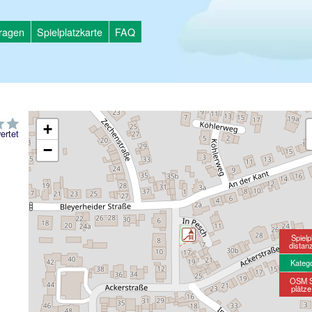
tragen
Spielplatzkarte
FAQ
+
ertet
−
Spielp
distan
Kateg
OSM S
plätz