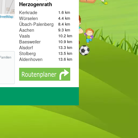
Herzogenrath
Kerkrade
1.6 km
treetMap
Würselen
4.4 km
Übach-Palenberg
8.4 km
Aachen
9.3 km
Vaals
10.2 km
Baesweiler
10.9 km
Alsdorf
13.3 km
Stolberg
13.5 km
Familien
Aldenhoven
13.6 km