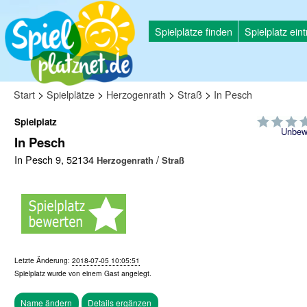
Spielplätze finden
Spielplatz ein
>
>
>
>
Start
Spielplätze
Herzogenrath
Straß
In Pesch
Spielplatz
Unbew
In Pesch
In Pesch 9, 52134
/
Herzogenrath
Straß
Letzte Änderung:
2018-07-05 10:05:51
Spielplatz wurde von einem
Gast
angelegt.