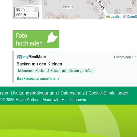
50 m
200 ft
|
©
Leaflet
OpenS
my
MealMate
Rezept-App für 
Backen mit den Kleinen
Mitbacken
Kuchen & Kekse
gemeinsam genießen
Backrezepte ansehen →
|
|
|
ssum
Nutzungsbedingungen
Datenschutz
Cookie-Einstellungen
07-2026 Ralph Anthes | Made with ♥ in Hannover