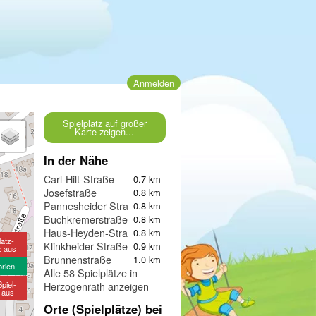
Anmelden
Spielplatz auf großer
Karte zeigen...
In der Nähe
Carl-Hilt-Straße
0.7 km
Josefstraße
0.8 km
Pannesheider Straße
0.8 km
Buchkremerstraße
0.8 km
Haus-Heyden-Straße
0.8 km
latz-
Klinkheider Straße
0.9 km
z aus
Brunnenstraße
1.0 km
orien
Alle 58 Spielplätze in
piel-
Herzogenrath anzeigen
e aus
Orte (Spielplätze) bei