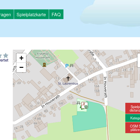
tragen
Spielplatzkarte
FAQ
+
ertet
−
Spielp
distan
Kateg
OSM S
plätz