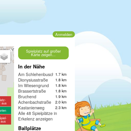
Anmelden
Spielplatz auf großer
Karte zeigen...
In der Nähe
Am Schlehenbusch
1.7 km
Dionysiusstraße
1.8 km
Im Wiesengrund
1.8 km
Brassertstraße
1.8 km
Bruchend
1.9 km
latz-
Achenbachstraße
2.0 km
z aus
Kastanienweg
2.3 km
orien
Alle 48 Spielplätze in
piel-
Erkelenz anzeigen
e aus
Ballplätze