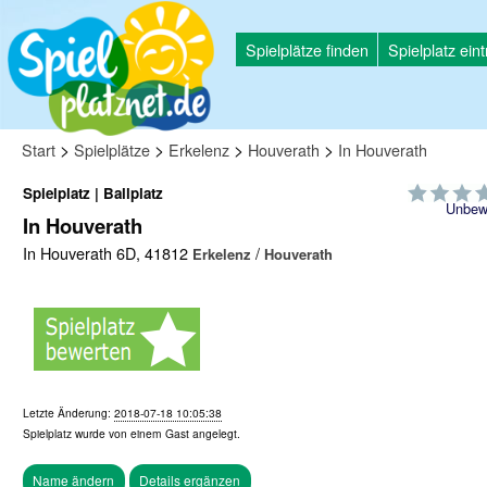
Spielplätze finden
Spielplatz ein
>
>
>
>
Start
Spielplätze
Erkelenz
Houverath
In Houverath
Spielplatz | Ballplatz
Unbew
In Houverath
In Houverath 6D, 41812
/
Erkelenz
Houverath
Letzte Änderung:
2018-07-18 10:05:38
Spielplatz wurde von einem
Gast
angelegt.