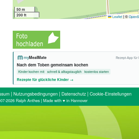
50 m
200 ft
|
©
Leaflet
OpenS
my
MealMate
Rezept-App für 
Nach dem Toben gemeinsam kochen
Kinder kochen mit
schnell & alltagstauglich
kostenlos starten
Rezepte für glückliche Kinder →
|
|
|
ssum
Nutzungsbedingungen
Datenschutz
Cookie-Einstellungen
07-2026 Ralph Anthes | Made with ♥ in Hannover