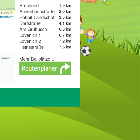
Bruchend
1.9 km
Achenbachstraße
2.0 km
Hobbit-Landschaft
3.5 km
treetMap
Dorfstraße
4.1 km
Am Grubusch
6.6 km
Lövenich 1
6.7 km
Lövenich 2
7.2 km
Heinestraße
7.6 km
Mehr Ballplätze...
Familien