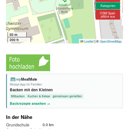
Kategorien
OSM Spiel-
plätze aus
50 m
200 ft
|
©
Leaflet
OpenStreetMap
my
MealMate
Rezept-App für Familien
Backen mit den Kleinen
Mitbacken
Kuchen & Kekse
gemeinsam genießen
Backrezepte ansehen →
In der Nähe
Grundschule
0.0 km