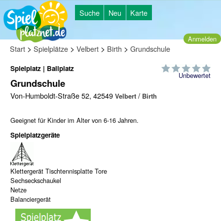
Suche
Neu
Karte
Anmelden
>
>
>
>
Start
Spielplätze
Velbert
Birth
Grundschule
Spielplatz | Ballplatz
Unbewertet
Grundschule
Von-Humboldt-Straße 52, 42549
/
Velbert
Birth
Geeignet für Kinder im Alter von 6-16 Jahren.
Spielplatzgeräte
Klettergerät Tischtennisplatte Tore
Sechseckschaukel
Netze
Balanciergerät