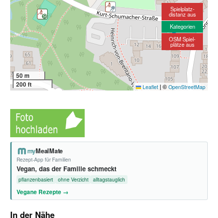
Spielplatz-
distanz aus
Kategorien
OSM Spiel-
plätze aus
50 m
200 ft
|
©
Leaflet
OpenStreetMap
my
MealMate
Rezept-App für Familien
Vegan, das der Familie schmeckt
pflanzenbasiert
ohne Verzicht
alltagstauglich
Vegane Rezepte →
In der Nähe