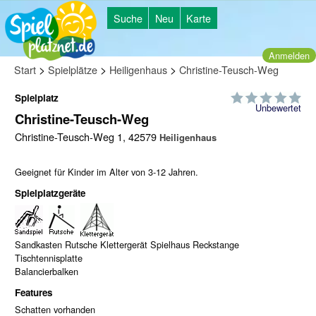
Suche
Neu
Karte
Anmelden
>
>
>
Start
Spielplätze
Heiligenhaus
Christine-Teusch-Weg
Spielplatz
Unbewertet
Christine-Teusch-Weg
Christine-Teusch-Weg 1, 42579
Heiligenhaus
Geeignet für Kinder im Alter von 3-12 Jahren.
Spielplatzgeräte
Sandkasten Rutsche Klettergerät Spielhaus Reckstange
Tischtennisplatte
Balancierbalken
Features
Schatten vorhanden