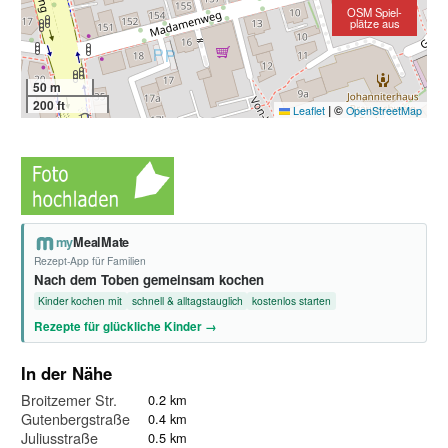
OSM Spiel-
plätze aus
50 m
200 ft
|
©
Leaflet
OpenStreetMap
my
MealMate
Rezept-App für Familien
Nach dem Toben gemeinsam kochen
Kinder kochen mit
schnell & alltagstauglich
kostenlos starten
Rezepte für glückliche Kinder →
In der Nähe
Broitzemer Str.
0.2 km
Gutenbergstraße
0.4 km
Juliusstraße
0.5 km