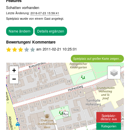
Features
Schatten vorhanden
Letzte Änderung:
2016-07-23 15:59:41
Spielplatz wurde von einem
Gast
angelegt.
Bewertungen/ Kommentare
am
2011-02-21 10:25:01
Spielplatz auf großer Karte zeigen...
+
−
Spielplatz-
distanz aus
Kategorien