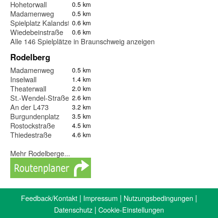
Hohetorwall
0.5 km
Madamenweg
0.5 km
Spielplatz Kalandstraße
0.6 km
Wiedebeinstraße
0.6 km
Alle 146 Spielplätze in Braunschweig anzeigen
Rodelberg
Madamenweg
0.5 km
Inselwall
1.4 km
Theaterwall
2.0 km
St.-Wendel-Straße
2.6 km
An der L473
3.2 km
Burgundenplatz
3.5 km
Rostockstraße
4.5 km
Thiedestraße
4.6 km
Mehr Rodelberge...
|
|
|
Feedback/Kontakt
Impressum
Nutzungsbedingungen
|
Datenschutz
Cookie-Einstellungen