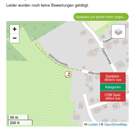
Leider wurden noch keine Bewertungen getätigt.
Spielplatz auf großer Karte zeigen...
+
−
Spielplatz-
distanz aus
Kategorien
OSM Spiel-
plätze aus
50 m
200 ft
|
©
Leaflet
OpenStreetMap