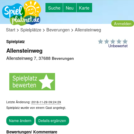
Suche
Neu
Karte
Anmelden
>
>
>
Start
Spielplätze
Beverungen
Allensteinweg
Spielplatz
Unbewertet
Allensteinweg
Allensteinweg 7, 37688
Beverungen
Letzte Änderung:
2018-11-29 09:24:29
Spielplatz wurde von einem
Gast
angelegt.
Bewertungen/ Kommentare