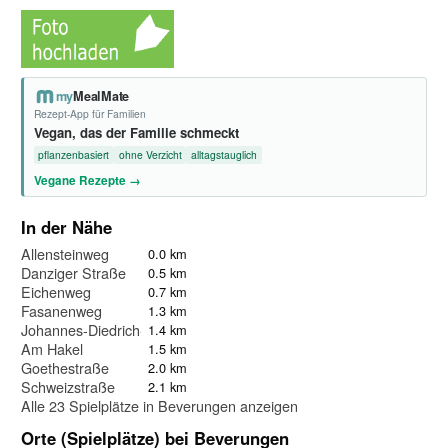
my
MealMate
Rezept-App für Familien
Vegan, das der Familie schmeckt
pflanzenbasiert
ohne Verzicht
alltagstauglich
Vegane Rezepte →
In der Nähe
Allensteinweg
0.0 km
Danziger Straße
0.5 km
Eichenweg
0.7 km
Fasanenweg
1.3 km
Johannes-Diedrich-Straße
1.4 km
Am Hakel
1.5 km
Goethestraße
2.0 km
Schweizstraße
2.1 km
Alle 23 Spielplätze in Beverungen anzeigen
Orte (Spielplätze) bei Beverungen