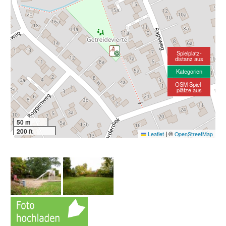
Spielplatz-
distanz aus
Kategorien
OSM Spiel-
plätze aus
50 m
200 ft
|
©
Leaflet
OpenStreetMap