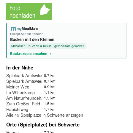
my
MealMate
Rezept-App für Familien
Backen mit den Kleinen
Mitbacken
Kuchen & Kekse
gemeinsam genießen
Backrezepte ansehen →
In der Nähe
Spielpark Amtswiese Westhofen
0.7 km
Spielpark Amtswiese Westhofen e.V, Niederer Mühlenweg 1a
0.7 km
Meiner Weg
0.9 km
Im Wittenkamp
1.1 km
Am Naturfreundehaus
1.5 km
Zum Großen Feld
1.5 km
Habichtweg
1.7 km
Alle 49 Spielplätze in Schwerte anzeigen
Orte (Spielplätze) bei Schwerte
Hagen
7.7 km