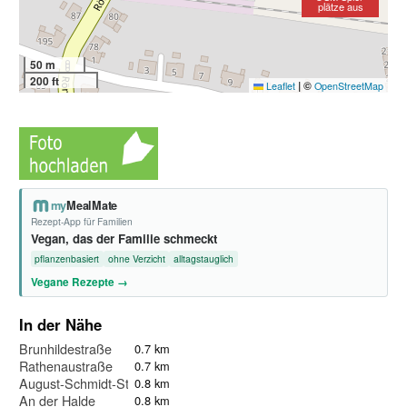
plätze aus
50 m
200 ft
|
©
Leaflet
OpenStreetMap
my
MealMate
Rezept-App für Familien
Vegan, das der Familie schmeckt
pflanzenbasiert
ohne Verzicht
alltagstauglich
Vegane Rezepte →
In der Nähe
Brunhildestraße
0.7 km
Rathenaustraße
0.7 km
August-Schmidt-Straße
0.8 km
An der Halde
0.8 km