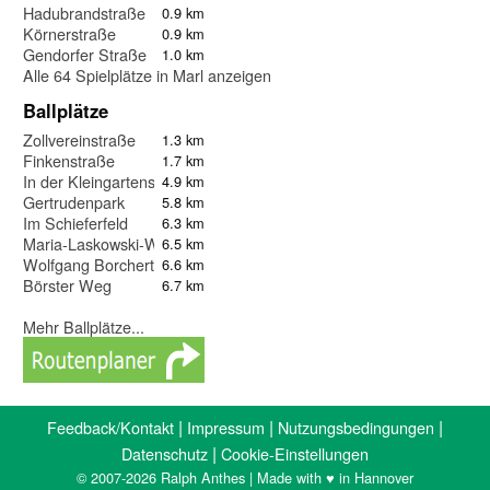
Hadubrandstraße
0.9 km
Körnerstraße
0.9 km
Gendorfer Straße
1.0 km
Alle 64 Spielplätze in Marl anzeigen
Ballplätze
Zollvereinstraße
1.3 km
Finkenstraße
1.7 km
In der Kleingartensiedlung Im Grünen
4.9 km
Gertrudenpark
5.8 km
Im Schieferfeld
6.3 km
Maria-Laskowski-Weg
6.5 km
Wolfgang Borchert Schule
6.6 km
Börster Weg
6.7 km
Mehr Ballplätze...
|
|
|
Feedback/Kontakt
Impressum
Nutzungsbedingungen
|
Datenschutz
Cookie-Einstellungen
© 2007-2026 Ralph Anthes | Made with ♥ in Hannover