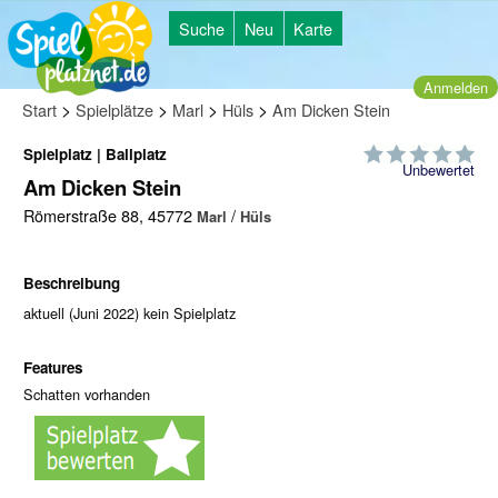
Suche
Neu
Karte
Anmelden
>
>
>
>
Start
Spielplätze
Marl
Hüls
Am Dicken Stein
Spielplatz | Ballplatz
Unbewertet
Am Dicken Stein
Römerstraße 88, 45772
/
Marl
Hüls
Beschreibung
aktuell (Juni 2022) kein Spielplatz
Features
Schatten vorhanden