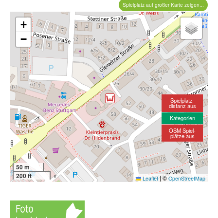
Spielplatz auf großer Karte zeigen...
+
−
Spielplatz-
distanz aus
Kategorien
OSM Spiel-
plätze aus
50 m
200 ft
|
©
Leaflet
OpenStreetMap