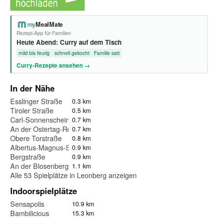
my
MealMate
Rezept-App für Familien
Heute Abend: Curry auf dem Tisch
mild bis feurig
schnell gekocht
Familie satt
Curry-Rezepte ansehen →
In der Nähe
Esslinger Straße
0.3 km
Tiroler Straße
0.5 km
Carl-Sonnenschein-Weg
0.7 km
An der Ostertag-Realschule
0.7 km
Obere Torstraße
0.8 km
Albertus-Magnus-Straße
0.9 km
Bergstraße
0.9 km
An der Blosenbergkirche
1.1 km
Alle 53 Spielplätze in Leonberg anzeigen
Indoorspielplätze
Sensapolis
10.9 km
Bambilicious
15.3 km