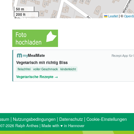
50 m
200 ft
|
©
Leaflet
OpenS
my
MealMate
Rezept-App für 
Vegetarisch mit richtig Biss
fleischfrei
voller Geschmack
kinderleicht
Vegetarische Rezepte →
|
|
|
ssum
Nutzungsbedingungen
Datenschutz
Cookie-Einstellungen
07-2026 Ralph Anthes | Made with ♥ in Hannover