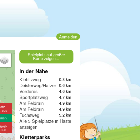
Anmelden
Spielplatz auf großer
Karte zeigen...
In der Nähe
Kiebitzweg
0.3 km
Deisterweg/Harzer Weg
0.6 km
Vorderes
4.6 km
Sportplatzweg
4.7 km
Am Feldrain
4.9 km
latz-
Am Feldrain
4.9 km
z aus
Fuchsweg
5.2 km
orien
Alle 3 Spielplätze in Haste
piel-
anzeigen
e aus
Kletterparks