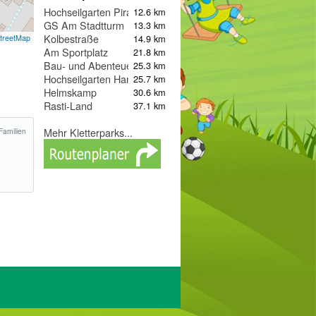
Hochseilgarten Piraterock Sea Tree
12.6 km
GS Am Stadtturm
13.3 km
Kolbestraße
14.9 km
treetMap
Am Sportplatz
21.8 km
Bau- und Abenteuerspielplatz
25.3 km
Hochseilgarten Hannover
25.7 km
Helmskamp
30.6 km
Rasti-Land
37.1 km
Mehr Kletterparks...
Familien