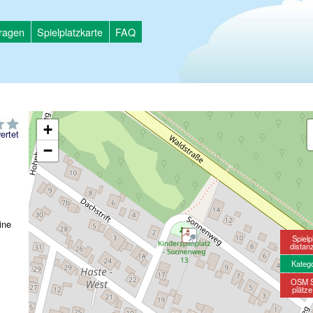
tragen
Spielplatzkarte
FAQ
+
ertet
−
ine
Spielp
distan
Kateg
OSM S
plätz