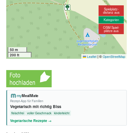
Spielplatz-
distanz aus
Kategorien
OSM Spiel-
plätze aus
50 m
200 ft
|
©
Leaflet
OpenStreetMap
my
MealMate
Rezept-App für Familien
Vegetarisch mit richtig Biss
fleischfrei
voller Geschmack
kinderleicht
Vegetarische Rezepte →