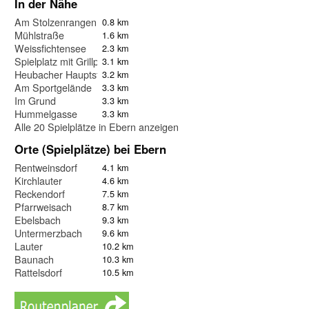
In der Nähe
Am Stolzenrangen
0.8 km
Mühlstraße
1.6 km
Weissfichtensee
2.3 km
Spielplatz mit Grillplatz
3.1 km
Heubacher Hauptstraße
3.2 km
Am Sportgelände
3.3 km
Im Grund
3.3 km
Hummelgasse
3.3 km
Alle 20 Spielplätze in Ebern anzeigen
Orte (Spielplätze) bei Ebern
Rentweinsdorf
4.1 km
Kirchlauter
4.6 km
Reckendorf
7.5 km
Pfarrweisach
8.7 km
Ebelsbach
9.3 km
Untermerzbach
9.6 km
Lauter
10.2 km
Baunach
10.3 km
Rattelsdorf
10.5 km