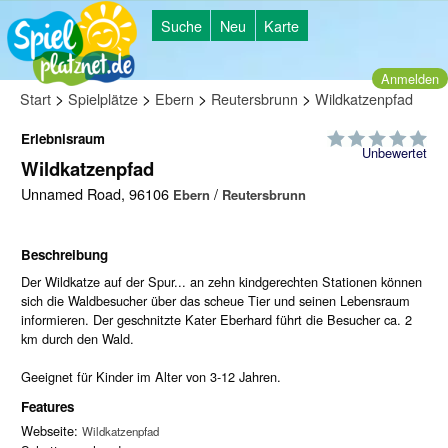
Suche
Neu
Karte
Anmelden
>
>
>
>
Start
Spielplätze
Ebern
Reutersbrunn
Wildkatzenpfad
Erlebnisraum
Unbewertet
Wildkatzenpfad
Unnamed Road, 96106
/
Ebern
Reutersbrunn
Beschreibung
Der Wildkatze auf der Spur... an zehn kindgerechten Stationen können
sich die Waldbesucher über das scheue Tier und seinen Lebensraum
informieren. Der geschnitzte Kater Eberhard führt die Besucher ca. 2
km durch den Wald.
Geeignet für Kinder im Alter von 3-12 Jahren.
Features
Webseite:
Wildkatzenpfad