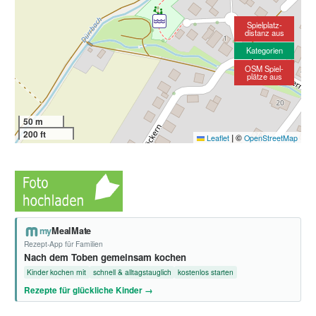
Spielplatz-
distanz aus
Kategorien
OSM Spiel-
plätze aus
50 m
200 ft
|
©
Leaflet
OpenStreetMap
my
MealMate
Rezept-App für Familien
Nach dem Toben gemeinsam kochen
Kinder kochen mit
schnell & alltagstauglich
kostenlos starten
Rezepte für glückliche Kinder →