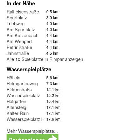
In der Nähe
Raiffeisenstraße
0.5 km
Sportplatz
3.9 km
Triebweg
4.0 km
Am Sportplatz
4.0 km
Am Katzenbach
4.4 km
Am Wengert
4.4 km
Petrinistraße
4.4 km
Jahnstraße
4.5 km
Alle 10 Spielplätze in Rimpar anzeigen
Wasserspielplätze
Höflein
5.6 km
Heimgartenweg
7.3 km
Birkenstraße
12.1 km
Wasserspielplatz
15.2 km
Hofgarten
15.4 km
Altensteig
17.1 km
Kalter Rain
17.1 km
Wasserspielplatz Höchberg
17.6 km
Mehr Wasserspielplätze...