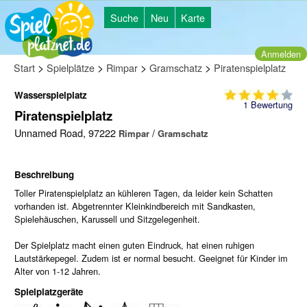
Suche
Neu
Karte
Anmelden
>
>
>
>
Start
Spielplätze
Rimpar
Gramschatz
Piratenspielplatz
Wasserspielplatz
1
Bewertung
Piratenspielplatz
Unnamed Road, 97222
/
Rimpar
Gramschatz
Beschreibung
Toller Piratenspielplatz an kühleren Tagen, da leider kein Schatten
vorhanden ist. Abgetrennter Kleinkindbereich mit Sandkasten,
Spielehäuschen, Karussell und Sitzgelegenheit.
Der Spielplatz macht einen guten Eindruck, hat einen ruhigen
Lautstärkepegel. Zudem ist er normal besucht. Geeignet für Kinder im
Alter von 1-12 Jahren.
Spielplatzgeräte