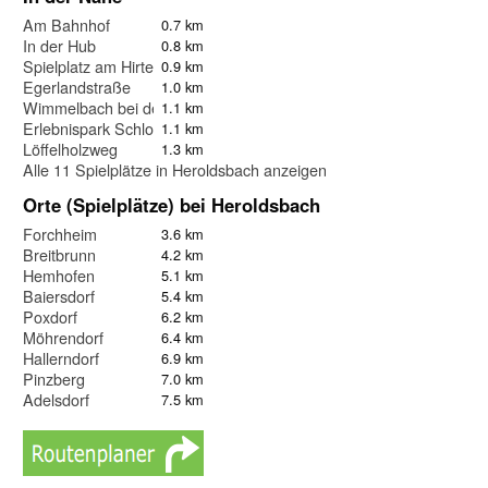
Am Bahnhof
0.7 km
In der Hub
0.8 km
Spielplatz am Hirtenbach
0.9 km
Egerlandstraße
1.0 km
Wimmelbach bei der Kirche
1.1 km
Erlebnispark Schloss Thurn
1.1 km
Löffelholzweg
1.3 km
Alle 11 Spielplätze in Heroldsbach anzeigen
Orte (Spielplätze) bei Heroldsbach
Forchheim
3.6 km
Breitbrunn
4.2 km
Hemhofen
5.1 km
Baiersdorf
5.4 km
Poxdorf
6.2 km
Möhrendorf
6.4 km
Hallerndorf
6.9 km
Pinzberg
7.0 km
Adelsdorf
7.5 km