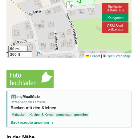
Spielplatz-
distanz aus
Kategorien
OSM Spiel-
plätze aus
50 m
200 ft
|
©
Leaflet
OpenStreetMap
my
MealMate
Rezept-App für Familien
Backen mit den Kleinen
Mitbacken
Kuchen & Kekse
gemeinsam genießen
Backrezepte ansehen →
In der Nähe