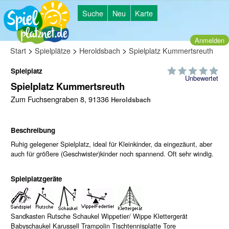
Suche
Neu
Karte
Anmelden
>
>
>
Start
Spielplätze
Heroldsbach
Spielplatz Kummertsreuth
Spielplatz
Unbewertet
Spielplatz Kummertsreuth
Zum Fuchsengraben 8, 91336
Heroldsbach
Beschreibung
Ruhig gelegener Spielplatz, ideal für Kleinkinder, da eingezäunt, aber
auch für größere (Geschwister)kinder noch spannend. Oft sehr windig.
Spielplatzgeräte
Sandkasten Rutsche Schaukel Wippetier/ Wippe Klettergerät
Babyschaukel Karussell Trampolin Tischtennisplatte Tore