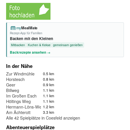
my
MealMate
Rezept-App für Familien
Backen mit den Kleinen
Mitbacken
Kuchen & Kekse
gemeinsam genießen
Backrezepte ansehen →
In der Nähe
Zur Windmühle
0.5 km
Horstesch
0.8 km
Geer
0.9 km
Billweg
1.1 km
Im Großen Esch
1.1 km
Höltings Weg
1.1 km
Hermann-Löns-Weg
1.2 km
Am Ächterott
3.3 km
Alle 42 Spielplätze in Coesfeld anzeigen
Abenteuerspielplätze