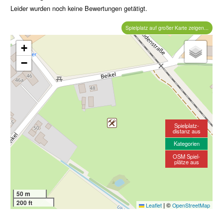
Leider wurden noch keine Bewertungen getätigt.
Spielplatz auf großer Karte zeigen...
+
−
Spielplatz-
distanz aus
Kategorien
OSM Spiel-
plätze aus
50 m
200 ft
|
©
Leaflet
OpenStreetMap