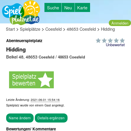
Suche
Neu
Karte
Anmelden
>
>
>
>
Start
Spielplätze
Coesfeld
48653 Coesfeld
Hidding
Abenteuerspielplatz
Unbewertet
Hidding
Beikel 48, 48653
/
Coesfeld
48653 Coesfeld
Letzte Änderung:
2021-06-01 15:54:16
Spielplatz wurde von einem
Gast
angelegt.
Bewertungen/ Kommentare