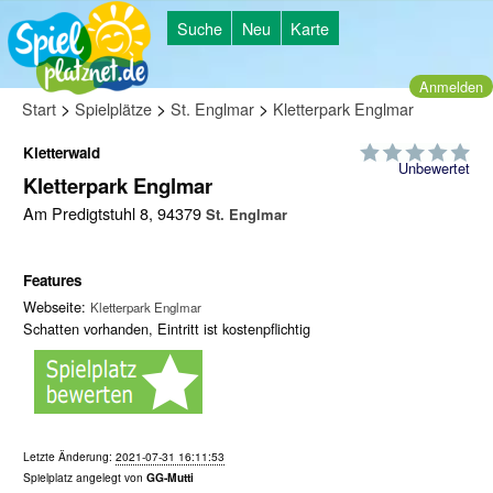
Suche
Neu
Karte
Anmelden
>
>
>
Start
Spielplätze
St. Englmar
Kletterpark Englmar
Kletterwald
Unbewertet
Kletterpark Englmar
Am Predigtstuhl 8, 94379
St. Englmar
Features
Webseite:
Kletterpark Englmar
Schatten vorhanden, Eintritt ist kostenpflichtig
Letzte Änderung:
2021-07-31 16:11:53
Spielplatz angelegt von
GG-Mutti