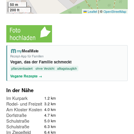
50 m
200 ft
|
©
Leaflet
OpenStreetMap
my
MealMate
Rezept-App für Familien
Vegan, das der Familie schmeckt
pflanzenbasiert
ohne Verzicht
alltagstauglich
Vegane Rezepte →
In der Nähe
Im Kurpark
1.2 km
Rodel- und Freizeitparadies St.
3.2 km
Am Kloster Kostenz
4.0 km
Dorfstraße
4.7 km
Schulstraße
5.0 km
Schulstraße
6.3 km
Im Ziegelfeld
6.4 km