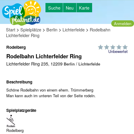
Suche
Neu
Karte
Anmelden
>
>
>
>
Start
Spielplätze
Berlin
Lichterfelde
Rodelbahn
Lichterfelder Ring
Rodelberg
Unbewertet
Rodelbahn Lichterfelder Ring
Lichterfelder Ring 235, 12209
/
Berlin
Lichterfelde
Beschreibung
Schöne Rodelbahn von einem ehem. Trümmerberg
Man kann auch im unteren Teil von der Seite rodeln.
Spielplatzgeräte
Rodelberg