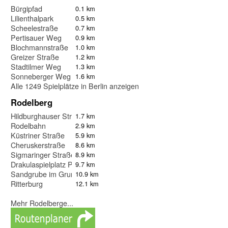
Bürgipfad
0.1 km
Lilienthalpark
0.5 km
Scheelestraße
0.7 km
Pertisauer Weg
0.9 km
Blochmannstraße
1.0 km
Greizer Straße
1.2 km
Stadtilmer Weg
1.3 km
Sonneberger Weg
1.6 km
Alle 1249 Spielplätze in Berlin anzeigen
Rodelberg
Hildburghauser Straße
1.7 km
Rodelbahn
2.9 km
Küstriner Straße
5.9 km
Cheruskerstraße
8.6 km
Sigmaringer Straße
8.9 km
Drakulaspielplatz Park am Buschkrug
9.7 km
Sandgrube im Grunewald
10.9 km
Ritterburg
12.1 km
Mehr Rodelberge...