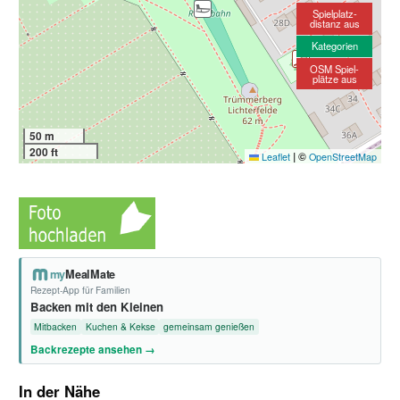
Spielplatz-
distanz aus
Kategorien
OSM Spiel-
plätze aus
50 m
200 ft
|
©
Leaflet
OpenStreetMap
my
MealMate
Rezept-App für Familien
Backen mit den Kleinen
Mitbacken
Kuchen & Kekse
gemeinsam genießen
Backrezepte ansehen →
In der Nähe