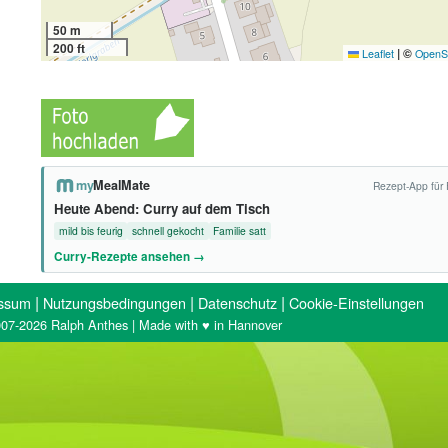
50 m
200 ft
|
©
Leaflet
OpenS
my
MealMate
Rezept-App für 
Heute Abend: Curry auf dem Tisch
mild bis feurig
schnell gekocht
Familie satt
Curry-Rezepte ansehen →
|
|
|
ssum
Nutzungsbedingungen
Datenschutz
Cookie-Einstellungen
07-2026 Ralph Anthes | Made with ♥ in Hannover