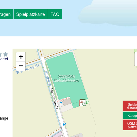
tragen
Spielplatzkarte
FAQ
+
ertet
−
Spielp
distan
Kateg
tange
OSM S
plätz