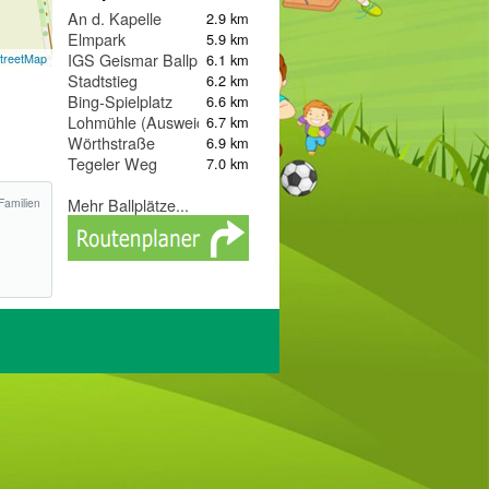
An d. Kapelle
2.9 km
Elmpark
5.9 km
IGS Geismar Ballplatz
6.1 km
treetMap
Stadtstieg
6.2 km
Bing-Spielplatz
6.6 km
Lohmühle (Ausweichspielplatz für P-Cafe Spielplatz)
6.7 km
Wörthstraße
6.9 km
Tegeler Weg
7.0 km
Mehr Ballplätze...
Familien