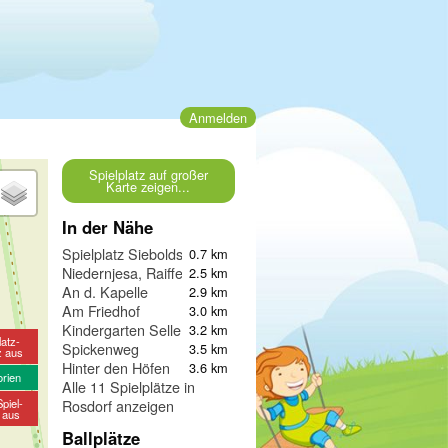
Anmelden
Spielplatz auf großer
Karte zeigen...
In der Nähe
Spielplatz Sieboldshausen
0.7 km
Niedernjesa, Raiffeisenstraße
2.5 km
An d. Kapelle
2.9 km
Am Friedhof
3.0 km
Kindergarten Sellenfreid
3.2 km
latz-
Spickenweg
3.5 km
z aus
Hinter den Höfen
3.6 km
orien
Alle 11 Spielplätze in
piel-
Rosdorf anzeigen
e aus
Ballplätze