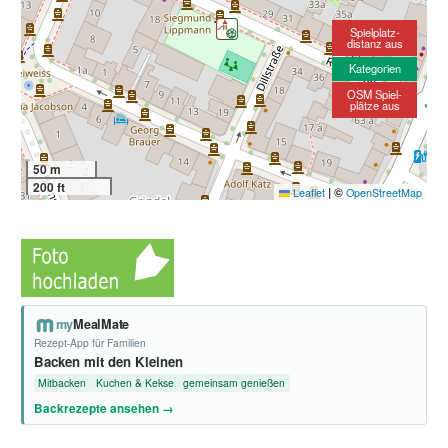
Spielplatz-
distanz aus
Kategorien
OSM Spiel-
plätze aus
50 m
200 ft
|
©
Leaflet
OpenStreetMap
my
MealMate
Rezept-App für Familien
Backen mit den Kleinen
Mitbacken
Kuchen & Kekse
gemeinsam genießen
Backrezepte ansehen →