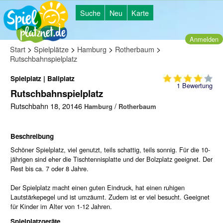
Suche
Neu
Karte
Anmelden
>
>
>
>
Start
Spielplätze
Hamburg
Rotherbaum
Rutschbahnspielplatz
Spielplatz | Ballplatz
1
Bewertung
Rutschbahnspielplatz
Rutschbahn 18, 20146
/
Hamburg
Rotherbaum
Beschreibung
Schöner Spielplatz, viel genutzt, teils schattig, teils sonnig. Für die 10-
jährigen sind eher die Tischtennisplatte und der Bolzplatz geeignet. Der
Rest bis ca. 7 oder 8 Jahre.
Der Spielplatz macht einen guten Eindruck, hat einen ruhigen
Lautstärkepegel und ist umzäumt. Zudem ist er viel besucht. Geeignet
für Kinder im Alter von 1-12 Jahren.
Spielplatzgeräte