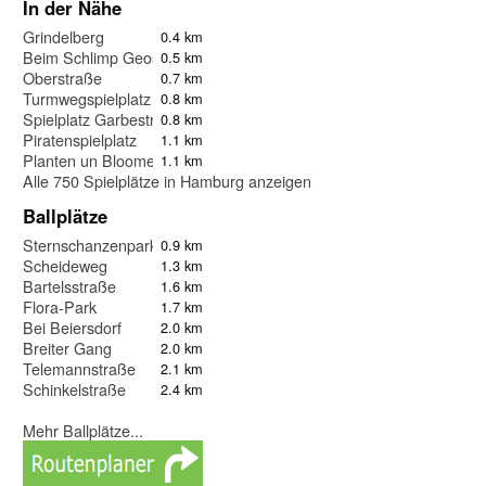
In der Nähe
Grindelberg
0.4 km
Beim Schlimp Geospielplatz
0.5 km
Oberstraße
0.7 km
Turmwegspielplatz
0.8 km
Spielplatz Garbestrasse
0.8 km
Piratenspielplatz
1.1 km
Planten un Bloomen
1.1 km
Alle 750 Spielplätze in Hamburg anzeigen
Ballplätze
Sternschanzenpark
0.9 km
Scheideweg
1.3 km
Bartelsstraße
1.6 km
Flora-Park
1.7 km
Bei Beiersdorf
2.0 km
Breiter Gang
2.0 km
Telemannstraße
2.1 km
Schinkelstraße
2.4 km
Mehr Ballplätze...