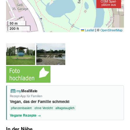
OSM Spiel-
plätze aus
50 m
200 ft
|
©
Leaflet
OpenStreetMap
my
MealMate
Rezept-App für Familien
Vegan, das der Familie schmeckt
pflanzenbasiert
ohne Verzicht
alltagstauglich
Vegane Rezepte →
In der Nähe