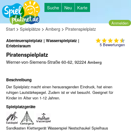
Suche
Neu
Karte
Anmelden
>
>
>
Start
Spielplätze
Amberg
Piratenspielplatz
Abenteuerspielplatz | Wasserspielplatz |
5
Bewertungen
Erlebnisraum
Piratenspielplatz
Werner-von-Siemens-Straße 60-62, 92224
Amberg
Beschreibung
Der Spielplatz macht einen herausragenden Eindruck, hat einen
ruhigen Lautstärkepegel. Zudem ist er viel besucht. Geeignet für
Kinder im Alter von 1-12 Jahren.
Spielplatzgeräte
Sandkasten Klettergerät Wasserspiel Nestschaukel Spielhaus