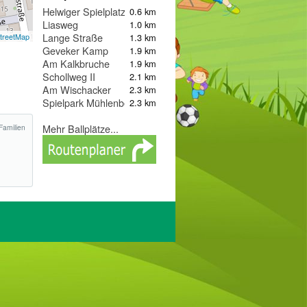
Helwiger Spielplatz
0.6 km
Liasweg
1.0 km
Lange Straße
1.3 km
treetMap
Geveker Kamp
1.9 km
Am Kalkbruche
1.9 km
Schollweg II
2.1 km
Am Wischacker
2.3 km
Spielpark Mühlenberg
2.3 km
Mehr Ballplätze...
Familien