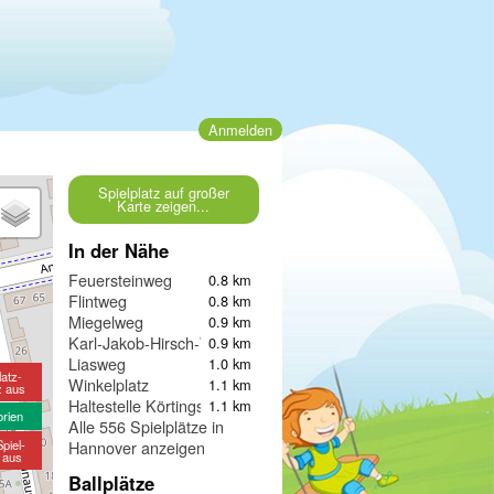
Anmelden
Spielplatz auf großer
Karte zeigen...
In der Nähe
Feuersteinweg
0.8 km
Flintweg
0.8 km
Miegelweg
0.9 km
Karl-Jakob-Hirsch-Weg
0.9 km
Liasweg
1.0 km
latz-
Winkelplatz
1.1 km
z aus
Haltestelle Körtingsdorfer Weg
1.1 km
orien
Alle 556 Spielplätze in
piel-
Hannover anzeigen
e aus
Ballplätze