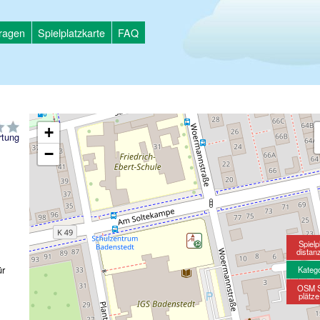
tragen
Spielplatzkarte
FAQ
+
tung
−
Spielp
distan
ür
Kateg
OSM S
plätz