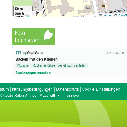
50 m
200 ft
|
©
Leaflet
OpenS
my
MealMate
Rezept-App für 
Backen mit den Kleinen
Mitbacken
Kuchen & Kekse
gemeinsam genießen
Backrezepte ansehen →
|
|
|
ssum
Nutzungsbedingungen
Datenschutz
Cookie-Einstellungen
07-2026 Ralph Anthes | Made with ♥ in Hannover